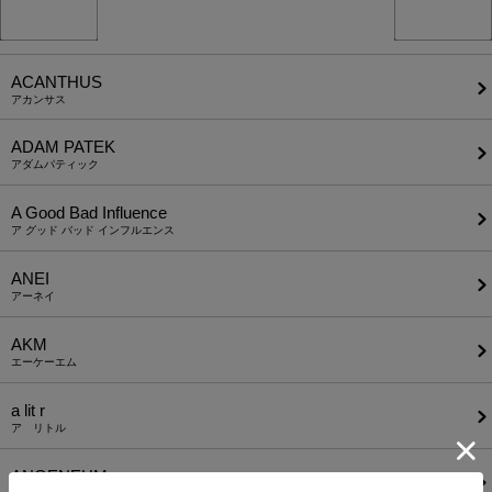
ACANTHUS
アカンサス
ADAM PATEK
アダムパティック
A Good Bad Influence
ア グッド バッド インフルエンス
ANEI
アーネイ
AKM
エーケーエム
a lit r
ア リトル
ANGENEHM