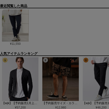
最近閲覧した商品
¥
11,550
1
2
3
【wjk】【予約販売1月上旬～中旬入荷】function knit jacket(jacquard check) ニットジャケット(207 mw08j)
【予約販売サイズ・カラーにより納期異なる】【CAMBIO(カンビオ)】Gobelin Short Pants ショートパンツ(CAM25SS-002)
¥
57,200
¥
12,980
¥
46,200