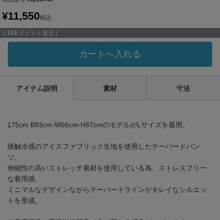
¥
11,550
税込
[
116
ポイント進呈 ]
カートへ入れる
アイテム説明
素材
寸法
175cm B83cm-W66cm-H87cmのモデルがLサイズを着用。
接触冷感のアイスファブリック生地を使用したテーパードパン
ツ。
伸縮性の高いストレッチ素材を使用している為、ストレスフリー
な着用感。
ミニマルなデザインながらテーパードラインがキレイなシルエッ
トを形成。