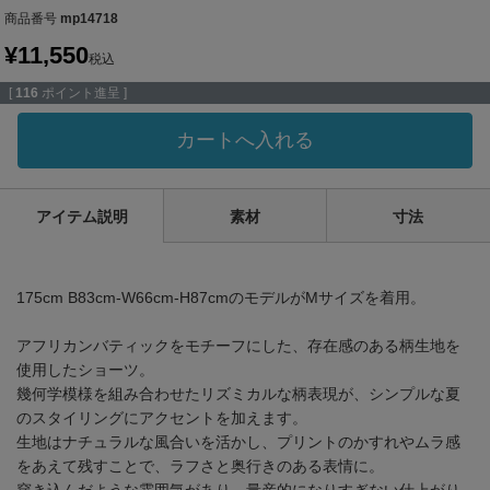
商品番号
mp14718
¥
11,550
税込
[
116
ポイント進呈 ]
カートへ入れる
アイテム説明
素材
寸法
175cm B83cm-W66cm-H87cmのモデルがMサイズを着用。
アフリカンバティックをモチーフにした、存在感のある柄生地を
使用したショーツ。
幾何学模様を組み合わせたリズミカルな柄表現が、シンプルな夏
のスタイリングにアクセントを加えます。
生地はナチュラルな風合いを活かし、プリントのかすれやムラ感
をあえて残すことで、ラフさと奥行きのある表情に。