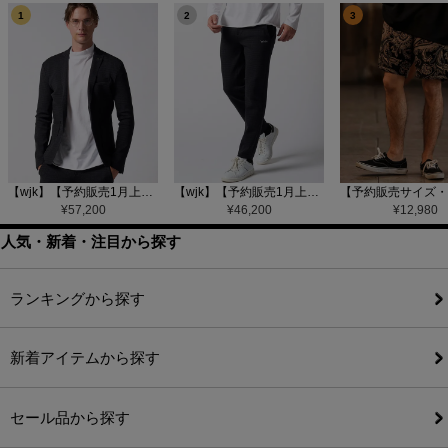
1
2
3
【wjk】【予約販売1月上旬～中旬入荷】function knit jacket(jacquard check) ニットジャケット(207 mw08j)
【wjk】【予約販売1月上旬～中旬入荷】function knit easy slacks(jacquard check) ニットイージーパンツ(504 mw08j)
¥
57,200
¥
46,200
¥
12,980
人気・新着・注目から探す
ランキングから探す
新着アイテムから探す
セール品から探す