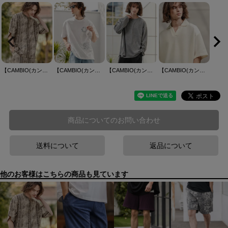
【CAMBIO(カンビオ)】African Batik Key Neck Shirts キーネックシャツ(CAM26SS-027)
【CAMBIO(カンビオ)】裾ドローコード付きプリントTシャツ（IN FULL BLOOM）(2601125MCB)
【CAMBIO(カンビオ)】ボートネックスラブロンT(HLCM0262)
【CAMBIO(カンビオ)】メランジニットソースキッパーポロ
商品についてのお問い合わせ
送料について
返品について
他のお客様はこちらの商品も見ています