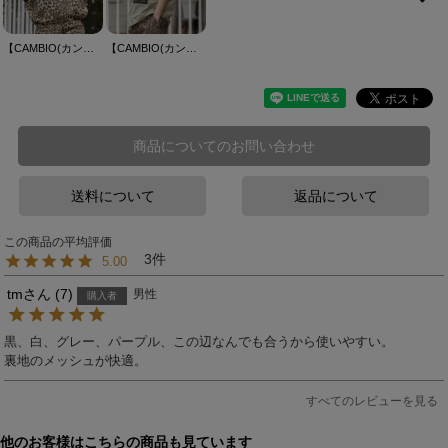
【CAMBIO(カンビオ)】Leopard Switch Open Collar Shirts オープンカラーシャツ(CAM26SS-025)
【CAMBIO(カンビオ)】ビッグシルエットプリントT（Silence Speaks the Loudest） Tシャツ(CASD-172)
商品についてのお問い合わせ
送料について
返品について
3
5.00
tm
7
男性
購入者
黒、白、グレー、パープル、この辺なんでも合うから使いやすい。

裏地のメッシュが快適。
すべてのレビューを見る
他のお客様はこちらの商品も見ています