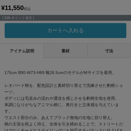
¥
11,550
税込
[
116
ポイント進呈 ]
カートへ入れる
アイテム説明
素材
寸法
175cm B90-W73-H89 靴26.5cmのモデルがMサイズを着用。
レオパード柄を、配色設計と素材切り替えで洗練させた豹柄ショ
ーツ。
ボディには毛並みの流れや濃淡を感じさせる豹柄生地を使用。
単調になりがちなアニマル柄に、奥行きと立体感を与えていま
す。
ウエスト部分のみ、あえてブラック無地の生地に切り替え。
柄の主張を程よく抑え、全体を引き締めることで、ストリートだ
けでなくモードなスタイリングにも対応するバランスに仕上げま