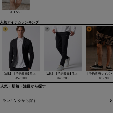
¥
11,550
1
2
3
【wjk】【予約販売1月上旬～中旬入荷】function knit jacket(jacquard check) ニットジャケット(207 mw08j)
【wjk】【予約販売1月上旬～中旬入荷】function knit easy slacks(jacquard check) ニットイージーパンツ(504 mw08j)
¥
57,200
¥
46,200
¥
12,980
人気・新着・注目から探す
ランキングから探す