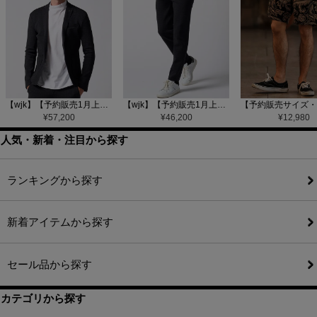
【wjk】【予約販売1月上旬～中旬入荷】function knit jacket(jacquard check) ニットジャケット(207 mw08j)
【wjk】【予約販売1月上旬～中旬入荷】function knit easy slacks(jacquard check) ニットイージーパンツ(504 mw08j)
¥
57,200
¥
46,200
¥
12,980
人気・新着・注目から探す
ランキングから探す
新着アイテムから探す
セール品から探す
カテゴリから探す