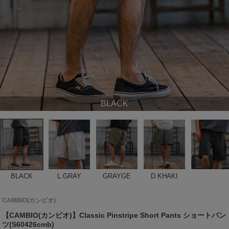
BLACK
BLACK
L.GRAY
GRAYGE
D.KHAKI
CAMBIO(カンビオ)
【CAMBIO(カンビオ)】Classic Pinstripe Short Pants ショートパン
ツ(S60426cmb)