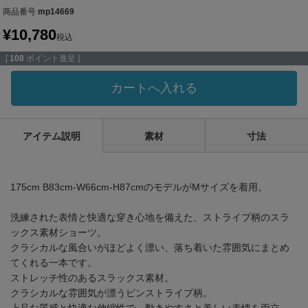
商品番号
mp14669
¥
10,780
税込
[
108
ポイント進呈 ]
カートへ入れる
アイテム説明
素材
寸法
175cm B83cm-W66cm-H87cmのモデルがMサイズを着用。
洗練された表情と快適な穿き心地を備えた、ストライプ柄のスラ
ックス素材ショーツ。
クラシカルな風合いがほどよく漂い、落ち着いた雰囲気にまとめ
てくれる一本です。
ストレッチ性のあるスラックス素材。
クラシカルな雰囲気が漂うピンストライプ柄。