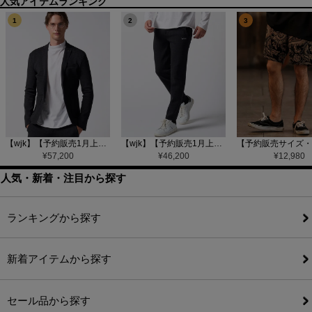
1
2
3
【wjk】【予約販売1月上旬～中旬入荷】function knit jacket(jacquard check) ニットジャケット(207 mw08j)
【wjk】【予約販売1月上旬～中旬入荷】function knit easy slacks(jacquard check) ニットイージーパンツ(504 mw08j)
¥
57,200
¥
46,200
¥
12,980
人気・新着・注目から探す
ランキングから探す
新着アイテムから探す
セール品から探す