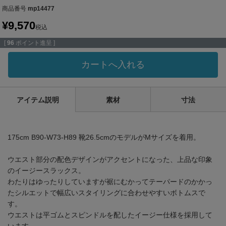
商品番号
mp14477
¥
9,570
税込
[
96
ポイント進呈 ]
カートへ入れる
アイテム説明
素材
寸法
175cm B90-W73-H89 靴26.5cmのモデルがMサイズを着用。
ウエスト部分の配色デザインがアクセントになった、上品な印象
のイージースラックス。
わたりはゆったりしていますが裾にむかってテーパードのかかっ
たシルエットで幅広いスタイリングに合わせやすいボトムスで
す。
ウエストは平ゴムとスピンドルを配したイージー仕様を採用して