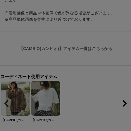
います。
※着用画像と商品単体画像で色が異なる場合がございます。
※商品単体画像を実物により近づけております。
【CAMBIO(カンビオ)】アイテム一覧はこちらから
コーディネート使用アイテム
【CAMBIO(カンビオ)】Openwork Floral Stripe Shirts フラワーストライプシャツ(PF-261-013)
【CAMBIO(カンビオ)】ボートネックルーズシルエットスウェット(CMB-R0200)