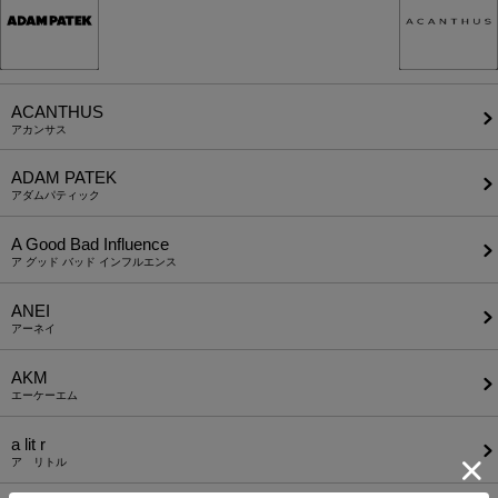
ACANTHUS
アカンサス
ADAM PATEK
アダムパティック
A Good Bad Influence
ア グッド バッド インフルエンス
ANEI
アーネイ
AKM
エーケーエム
a lit r
ア リトル