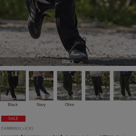
Black
Black
Navy
Olive
SALE
CAMBIO(カンビオ)