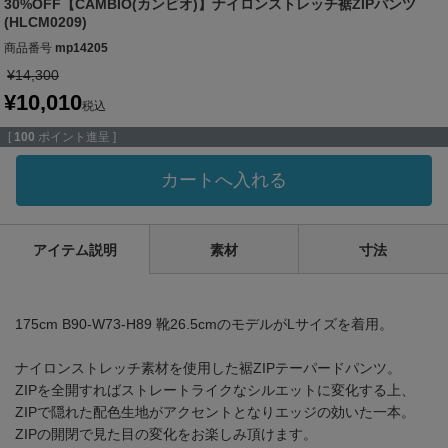
30%OFF【CAMBIO(カンビオ)】ナイロンストレッチ裾ZIPパンツ
(HLCM0209)
商品番号
mp14205
¥
14,300
¥
10,010
税込
[
100
ポイント進呈 ]
カートへ入れる
アイテム説明
素材
寸法
175cm B90-W73-H89 靴26.5cmのモデルがLサイズを着用。
ナイロンストレッチ素材を使用した裾ZIPテーパードパンツ。
ZIPを全開すればストレートライクなシルエットに変化する上、
ZIPで隠れた配色生地がアクセントとなりエッジの効いた一本。
ZIPの開閉で見た目の変化をお楽しみ頂けます。