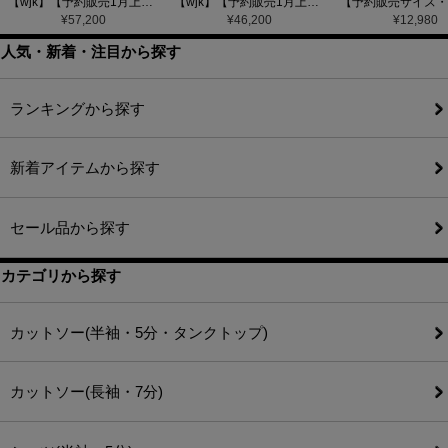
【wjk】【予約販売1月上旬～中旬入荷】function knit jacket(jacquard check) ニットジャケット(207 mw08j)
【wjk】【予約販売1月上旬～中旬入荷】function knit easy slacks(jacquard check) ニットイージーパンツ(504 mw08j)
¥
57,200
¥
46,200
¥
12,980
人気・新着・注目から探す
ランキングから探す
新着アイテムから探す
セール品から探す
カテゴリから探す
カットソー(半袖・5分・タンクトップ)
カットソー(長袖・7分)