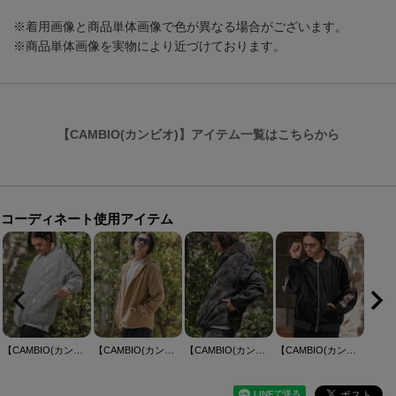
※着用画像と商品単体画像で色が異なる場合がございます。
※商品単体画像を実物により近づけております。
【CAMBIO(カンビオ)】アイテム一覧はこちらから
コーディネート使用アイテム
【CAMBIO(カンビオ)】Wave Quilting Bonding Crew Neck Pullover キルティングプルオーバー(A56425cmb)
【CAMBIO(カンビオ)】Waffle Corduroy Hoode Shirts フーディーシャツ(A55725cmb)
【CAMBIO(カンビオ)】Monotone Marble Fake Fur Curved Zipper Blouson フーディージャケット(A56025cmb)
【CAMBIO(カンビオ)】ラグランスリーブラインベロアブルゾン