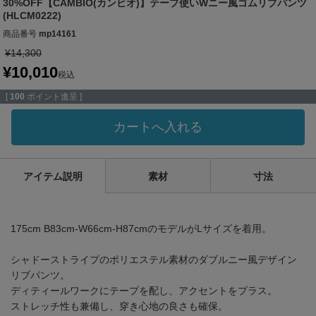
30%OFF【CAMBIO(カンビオ)】テープ使いWニー風ゴムリブパンツ
(HLCM0222)
商品番号
mp14161
¥
14,300
¥
10,010
税込
[
100
ポイント進呈 ]
カートへ入れる
アイテム説明
素材
寸法
175cm B83cm-W66cm-H87cmのモデルがLサイズを着用。
シャドーストライプのポリエステル素材のダブルニー風デザイン
リブパンツ。
ディティールワークにテープを配し、アクセントをプラス。
ストレッチ性も兼備し、穿き心地の良さも確保。