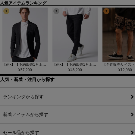
1
2
3
【wjk】【予約販売1月上旬～中旬入荷】function knit jacket(jacquard check) ニットジャケット(207 mw08j)
【wjk】【予約販売1月上旬～中旬入荷】function knit easy slacks(jacquard check) ニットイージーパンツ(504 mw08j)
¥
57,200
¥
46,200
¥
12,980
人気・新着・注目から探す
ランキングから探す
新着アイテムから探す
セール品から探す