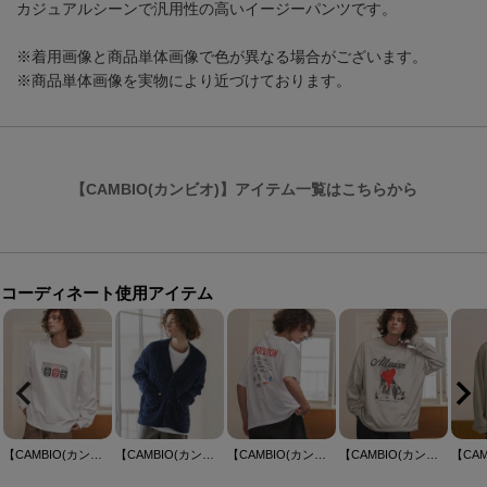
カジュアルシーンで汎用性の高いイージーパンツです。
※着用画像と商品単体画像で色が異なる場合がございます。
※商品単体画像を実物により近づけております。
【CAMBIO(カンビオ)】アイテム一覧はこちらから
コーディネート使用アイテム
【CAMBIO(カンビオ)】プリントCNスウェット_Playing(2502119MCB)
【CAMBIO(カンビオ)】モール風カーディガン(25184CM)
【CAMBIO(カンビオ)】プリントT_End-roll Tシャツ(2502112MCB)
【CAMBIO(カンビオ)】プリントロンT_Altruism カットソー(2502113MCB)