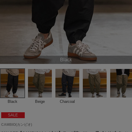
Black
Black
Beige
Charcoal
SALE
CAMBIO(カンビオ)