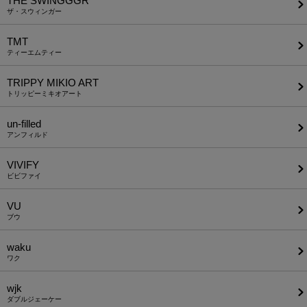
THE SWINGGGR
ザ・スウィンガー
TMT
ティーエムティー
TRIPPY MIKIO ART
トリッピーミキオアート
un-filled
アンフィルド
VIVIFY
ビビファイ
VU
ブウ
waku
ワク
wjk
ダブルジェーケー