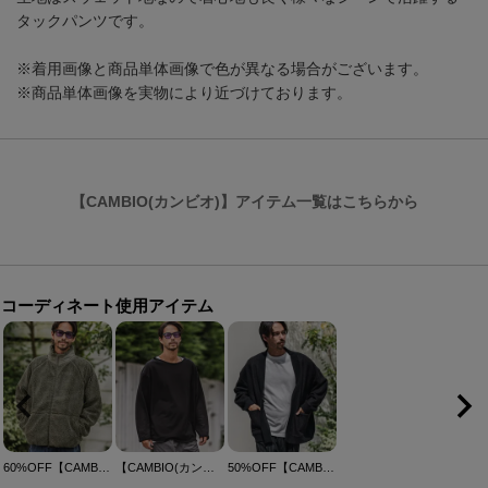
タックパンツです。
※着用画像と商品単体画像で色が異なる場合がございます。
※商品単体画像を実物により近づけております。
【CAMBIO(カンビオ)】アイテム一覧はこちらから
コーディネート使用アイテム
60%OFF【CAMBIO(カンビオ)】Vintage Like Boa Fleece Zip Jacket ボアフリースジャケット(PF-252-020)
【CAMBIO(カンビオ)】ボートネックルーズシルエット裏毛スウェットプルオーバー(CMB-R0186)
50%OFF【CAMBIO(カンビオ)】ボタンレスニットソーカーディガン(CMB-R0173)