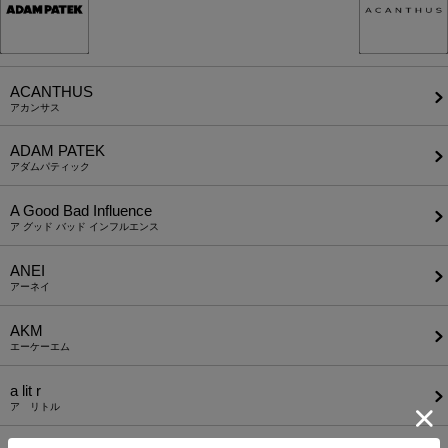
ACANTHUS
アカンサス
ADAM PATEK
アダムパティック
A Good Bad Influence
ア グッド バッド インフルエンス
ANEI
アーネイ
AKM
エーケーエム
a lit r
ア リトル