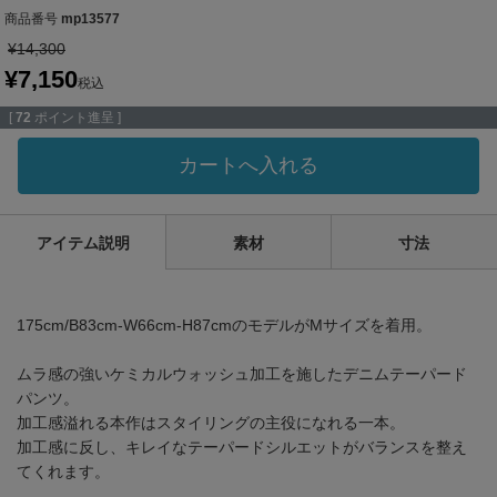
商品番号
mp13577
¥
14,300
¥
7,150
税込
[
72
ポイント進呈 ]
カートへ入れる
アイテム説明
素材
寸法
175cm/B83cm-W66cm-H87cmのモデルがMサイズを着用。
ムラ感の強いケミカルウォッシュ加工を施したデニムテーパード
パンツ。
加工感溢れる本作はスタイリングの主役になれる一本。
加工感に反し、キレイなテーパードシルエットがバランスを整え
てくれます。