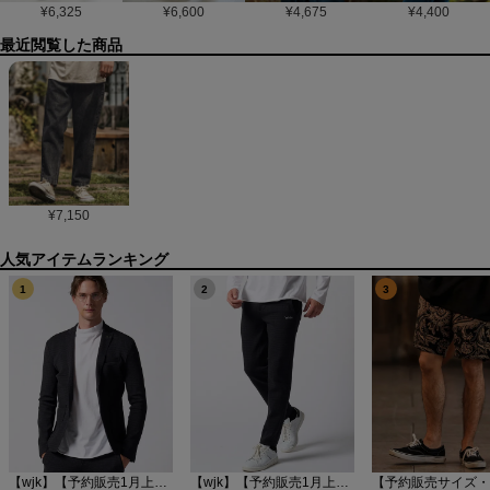
¥
6,325
¥
6,600
¥
4,675
¥
4,400
最近閲覧した商品
¥
7,150
1
2
3
【wjk】【予約販売1月上旬～中旬入荷】function knit jacket(jacquard check) ニットジャケット(207 mw08j)
【wjk】【予約販売1月上旬～中旬入荷】function knit easy slacks(jacquard check) ニットイージーパンツ(504 mw08j)