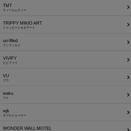
TMT
ティーエムティー
TRIPPY MIKIO ART
トリッピーミキオアート
un-filled
アンフィルド
VIVIFY
ビビファイ
VU
ブウ
waku
ワク
wjk
ダブルジェーケー
WONDER WALL MOTEL