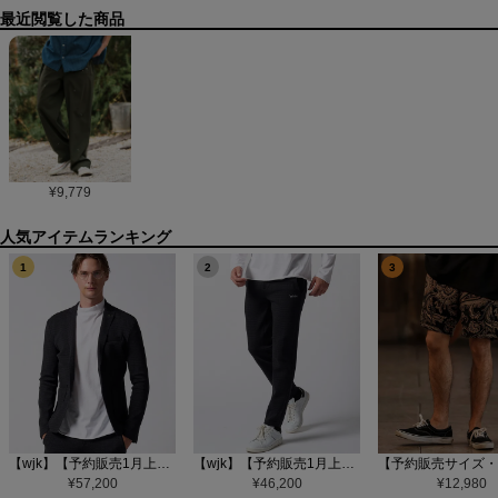
最近閲覧した商品
¥
9,779
1
2
3
【wjk】【予約販売1月上旬～中旬入荷】function knit jacket(jacquard check) ニットジャケット(207 mw08j)
【wjk】【予約販売1月上旬～中旬入荷】function knit easy slacks(jacquard check) ニットイージーパンツ(504 mw08j)
¥
57,200
¥
46,200
¥
12,980