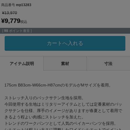
商品番号
mp13283
¥
13,970
¥
9,779
税込
[
98
ポイント進呈 ]
カートへ入れる
アイテム説明
素材
寸法
175cm B83cm-W66cm-H87cmのモデルがMサイズを着用。
ストレッチ入りのバックサテン生地を採用。
今回使用する生地はミリタリーアイテムとしては定番素材のバッ
クサテンを仕様、厚手のイメージがありますが春夏として着用で
きるよう程よい肉感にストレッチを加えた。
トレンドのワークパンツとして人気のベイカーパンツを採用。
シルエットは程よい太さに調整したワイドシルエットでペイント