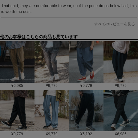
That said, they are comfortable to wear, so if the price drops below half, this 
is worth the cost.
すべてのレビューを見る
他のお客様はこちらの商品も見ています
¥
6,985
¥
9,779
¥
9,779
¥
9,779
¥
9,779
¥
9,779
¥
5,192
¥
6,985