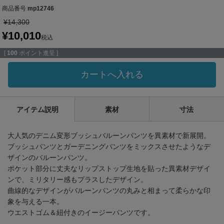
商品番号
mp12746
¥
14,300
¥
10,010
税込
[
100
ポイント進呈 ]
カートへ入れる
アイテム説明
素材
寸法
大人気のデニム変形ブッシュバルーンパンツを異素材で新展開。
ブッシュパンツとガーデニングパンツをミックスさせたようなデ
ザインのバルーンパンツ。
ポケット部分に丈夫なリップストップ生地を貼った異素材デザイ
ンで、ミリタリー感もプラスしたデザイン。
曲線的なデザインがバルーンパンツの丸みと相まって柔らかな印
象を与える一本。
ウエストゴム＆紐付きのイージーパンツです。