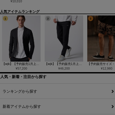
¥
10,010
1
2
3
【wjk】【予約販売1月上旬～中旬入荷】function knit jacket(jacquard check) ニットジャケット(207 mw08j)
【wjk】【予約販売1月上旬～中旬入荷】function knit easy slacks(jacquard check) ニットイージーパンツ(504 mw08j)
¥
57,200
¥
46,200
¥
12,980
人気・新着・注目から探す
ランキングから探す
新着アイテムから探す