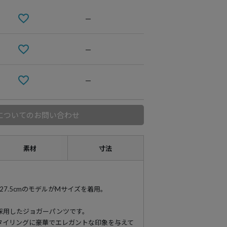
—
—
—
についてのお問い合わせ
素材
寸法
94 靴27.5cmのモデルがMサイズを着用。
採用したジョガーパンツです。
タイリングに豪華でエレガントな印象を与えて