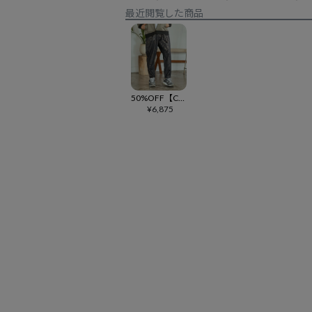
最近閲覧した商品
50%OFF【CAMBIO(カンビオ)】Paisley Two Tuck Pants ジョガーパンツ(CAM24AW-006)
¥
6,875