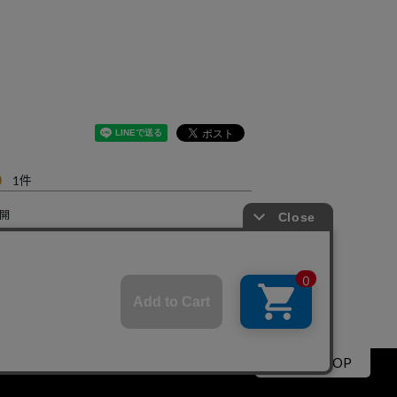
0
1
開
生地もキレイで高めに見えます！！少し生地厚め（しっかりしている）ので夏は厳しいかも
すべてのレビューを見る
▲PAGE TOP