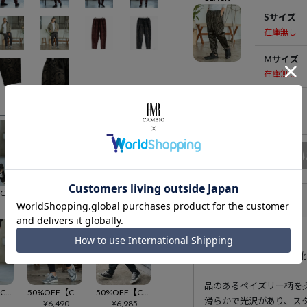
Sサイズ
在庫無し
Mサイズ
在庫無し
Lサイズ
在庫無し
商品
50%OFF【CAMBIO(カンビオ)】Soft Brushed Balloon Pants バルーンパンツ(CAM24AW-023)
50%OFF【CAMBIO(カンビオ)】Long Rib Jogger Pants ジョガーパンツ(CAM24AW-015)
50%OFF【CAMBIO(カンビオ)】Knit sew Balloon Easy Pants イージーパンツ(CAM24AW-017)
アイテム説明
5
¥
6,985
¥
6,490
180cm C89-W72-H
品のあるペイズリー柄を
50%OFF【CAMBIO(カンビオ)】Soft Melton Hem Cuffs Pants メルトンパンツ(CAM24AW-026)
50%OFF【CAMBIO(カンビオ)】Back Fleece Denim Pants デニムパンツ(CAM24AW-002)
50%OFF【CAMBIO(カンビオ)】3D Knit Like Slim Pants サルエルジョガーパンツ(CAM24AW-018)
滑らかで光沢があり、ス
5
¥
6,490
¥
6,985