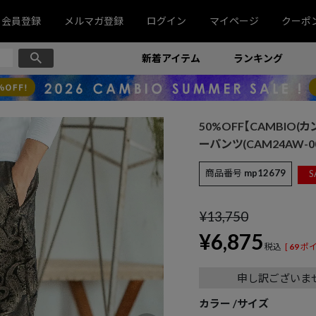
会員登録
メルマガ登録
ログイン
マイページ
クーポ
新着アイテム
ランキング
50%OFF【CAMBIO(カンビ
ーパンツ(CAM24AW-00
商品番号
mp12679
S
¥
13,750
¥
6,875
税込
[
69
ポイ
申し訳ございま
カラー
サイズ