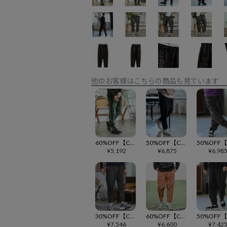
他のお客様はこちらの商品も見ています
60%OFF【CAMBIO(カンビオ)】Ribbed Hem Two Tuck Pants リブジョガーパンツ(CAM24AW-008)
50%OFF【CAMBIO(カンビオ)】Camouflage Balloon Easy Pants イージーパンツ(CAM24AW-004)
¥
5,192
¥
6,875
¥
6,98
30%OFF【CAMBIO(カンビオ)】Fake Suede Pants フェイクスエードパンツ(CAM24AW-009)
60%OFF【CAMBIO(カンビオ)】Patterned Corduroy Easy Pants イージーパンツ(CAM23AW-009)
¥
7,546
¥
6,600
¥
7,42