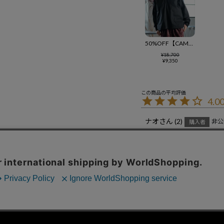
50%OFF【CAMBIO(カンビオ)】染色加工ギャバプルオーバーブルゾン(CAM-7293)
¥
18,700
¥
9,350
4.0
ナオ
2
非公
購入者
投稿日
2026/05/08
特定商取引法に基づく表示
コーポレートサイト