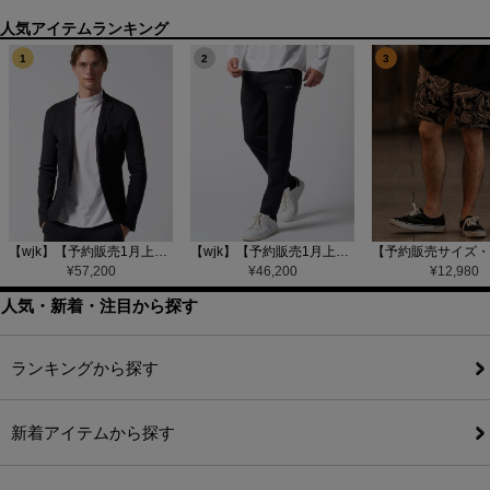
1
2
3
【wjk】【予約販売1月上旬～中旬入荷】function knit jacket(jacquard check) ニットジャケット(207 mw08j)
【wjk】【予約販売1月上旬～中旬入荷】function knit easy slacks(jacquard check) ニットイージーパンツ(504 mw08j)
¥
57,200
¥
46,200
¥
12,980
人気・新着・注目から探す
ランキングから探す
新着アイテムから探す