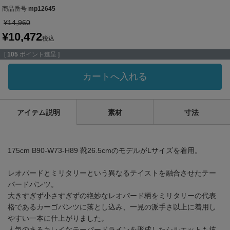
商品番号
mp12645
¥
14,960
¥
10,472
税込
[
105
ポイント進呈 ]
カートへ入れる
アイテム説明
素材
寸法
175cm B90-W73-H89 靴26.5cmのモデルがLサイズを着用。
レオパードとミリタリーという異なるテイストを融合させたテー
パードパンツ。
大きすぎず小さすぎずの絶妙なレオパード柄をミリタリーの代表
格であるカーゴパンツに落とし込み、一見の派手さ以上に着用し
やすい一本に仕上がりました。
人気のあるキレイなテーパードラインを形成したシルエットも抜