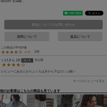
50%OFF【CAMBIO(カンビオ)】Wrinkled 10oz Cotton Denim Shirts デニムシャツ(MIU-242-037)
商品についてのお問い合わせ
送料について
返品について
2
4.00
いけ
3
非公開
購入者
レビューにあるとおりふくらはぎから下はだいぶ細い
すべてのレビューを見る
他のお客様はこちらの商品も見ています