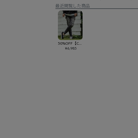
最近閲覧した商品
50%OFF【CAMBIO(カンビオ)】11oz Storetch Color Denim Pants カラーデニムパンツ(MIU-242-005)
¥
6,985