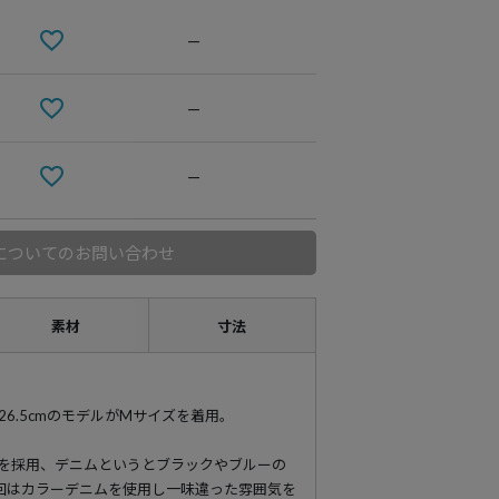
—
—
—
についてのお問い合わせ
素材
寸法
89 靴26.5cmのモデルがMサイズを着用。
ムを採用、デニムというとブラックやブルーの
回はカラーデニムを使用し一味違った雰囲気を