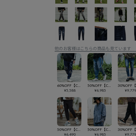
他のお客様はこちらの商品も見ています
60%OFF【CAMBIO(カンビオ)】11oz Stretch Denim Camouflage Repaired Damaged Pants デニム テーパードパンツ(MIU-242-028)
50%OFF【CAMBIO(カンビオ)】11oz Stretch Denim Camouflage Sideline Pants デニム テーパードパンツ(MIU-242-019)
¥
5,588
¥
6,985
¥
9,77
50%OFF【CAMBIO(カンビオ)】Back Fleece Denim Pants デニムパンツ(CAM24AW-002)
50%OFF【CAMBIO(カンビオ)】Chemical Wash Denim Distressed Shirts デニムシャツ(MIU-242-009)
¥
6,490
¥
6,985
¥
9,77