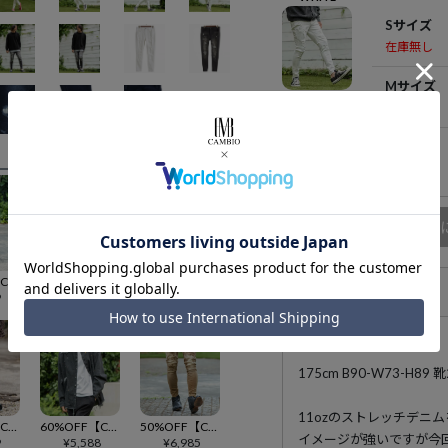
Sサイズ
在庫無し
Mサイズ
在庫無し
Lサイズ
在庫無し
商品
30%OFF【CAMBIO(カンビオ)】12oz Stretch Denim Fleece Bonding Pants デニムパンツ(MIU-242-020)
50%OFF【CAMBIO(カンビオ)】Deformed Silhouette Stretch Denim Pants デニムパンツ(MIU-251-037)
50%OFF【CAMBIO(カンビオ)】Wrinkled 10oz Cotton Denim Shirts デニムシャツ(MIU-242-037)
アイテム説明
9
¥
6,985
¥
6,985
175cm B90-W73-H
11ozのストレッチデニ
30%OFF【CAMBIO(カンビオ)】Deformed Silhouette Stretch Ripstop Like Denim Pants デニムパンツ(MIU-251-039)
60%OFF【CAMBIO(カンビオ)】Distressed Paint Denim Shirts デニムシャツ(MIU-242-017)
50%OFF【CAMBIO(カンビオ)】Vintage Like Stretch Corduroy Pants コーデュロイパンツ(MIU-242-021)
イメージが強いですが今
9
¥
5,588
¥
6,985