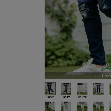
NAV
NAVY
GRAY
WHITE