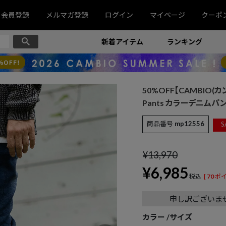
会員登録
メルマガ登録
ログイン
マイページ
クーポ
新着アイテム
ランキング
50%OFF【CAMBIO(カンビ
Pants カラーデニムパンツ
商品番号
mp12556
S
¥
13,970
¥
6,985
税込
[
70
ポイ
申し訳ございま
カラー
サイズ