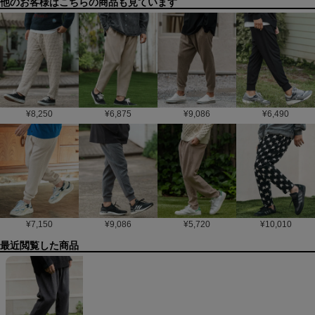
他のお客様はこちらの商品も見ています
¥
8,250
¥
6,875
¥
9,086
¥
6,490
¥
7,150
¥
9,086
¥
5,720
¥
10,010
最近閲覧した商品