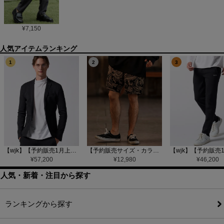
¥
7,150
1
2
3
【wjk】【予約販売1月上旬～中旬入荷】function knit jacket(jacquard check) ニットジャケット(207 mw08j)
【予約販売サイズ・カラーにより納期異なる】【CAMBIO(カンビオ)】Gobelin Short Pants ショートパンツ(CAM25SS-002)
¥
57,200
¥
12,980
¥
46,200
人気・新着・注目から探す
ランキングから探す