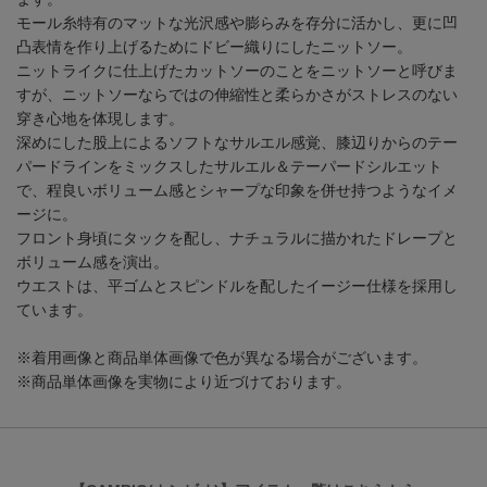
モール糸特有のマットな光沢感や膨らみを存分に活かし、更に凹
凸表情を作り上げるためにドビー織りにしたニットソー。
ニットライクに仕上げたカットソーのことをニットソーと呼びま
すが、ニットソーならではの伸縮性と柔らかさがストレスのない
穿き心地を体現します。
深めにした股上によるソフトなサルエル感覚、膝辺りからのテー
パードラインをミックスしたサルエル＆テーパードシルエット
で、程良いボリューム感とシャープな印象を併せ持つようなイメ
ージに。
フロント身頃にタックを配し、ナチュラルに描かれたドレープと
ボリューム感を演出。
ウエストは、平ゴムとスピンドルを配したイージー仕様を採用し
ています。
※着用画像と商品単体画像で色が異なる場合がございます。
※商品単体画像を実物により近づけております。