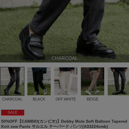
CHARCOAL
CHARCOAL
BLACK
OFF.WHITE
BEIGE
SALE
50%OFF【CAMBIO(カンビオ)】Dobby Mole Soft Balloon Tapered
Knit sew Pants サルエル テーパード パンツ(A33224cmb)