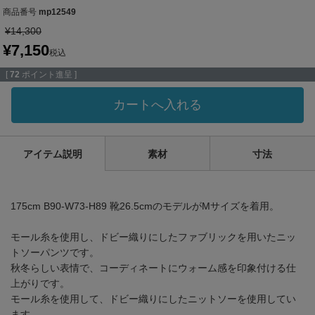
商品番号
mp12549
¥
14,300
¥
7,150
税込
[
72
ポイント進呈 ]
カートへ入れる
アイテム説明
素材
寸法
175cm B90-W73-H89 靴26.5cmのモデルがMサイズを着用。
モール糸を使用し、ドビー織りにしたファブリックを用いたニッ
トソーパンツです。
秋冬らしい表情で、コーディネートにウォーム感を印象付ける仕
上がりです。
モール糸を使用して、ドビー織りにしたニットソーを使用してい
ます。