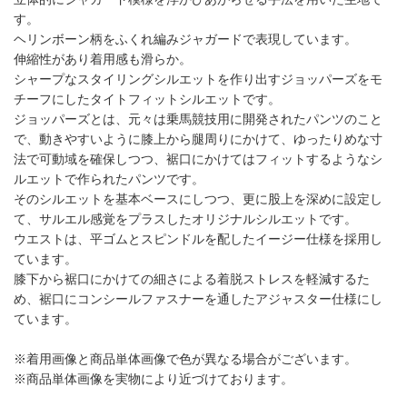
す。
ヘリンボーン柄をふくれ編みジャガードで表現しています。
伸縮性があり着用感も滑らか。
シャープなスタイリングシルエットを作り出すジョッパーズをモ
チーフにしたタイトフィットシルエットです。
ジョッパーズとは、元々は乗馬競技用に開発されたパンツのこと
で、動きやすいように膝上から腿周りにかけて、ゆったりめな寸
法で可動域を確保しつつ、裾口にかけてはフィットするようなシ
ルエットで作られたパンツです。
そのシルエットを基本ベースにしつつ、更に股上を深めに設定し
て、サルエル感覚をプラスしたオリジナルシルエットです。
ウエストは、平ゴムとスピンドルを配したイージー仕様を採用し
ています。
膝下から裾口にかけての細さによる着脱ストレスを軽減するた
め、裾口にコンシールファスナーを通したアジャスター仕様にし
ています。
※着用画像と商品単体画像で色が異なる場合がございます。
※商品単体画像を実物により近づけております。