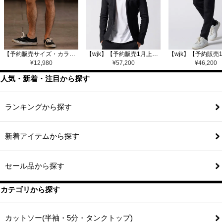
【予約販売サイズ・カラーにより納期異なる】【CAMBIO(カンビオ)】Gobelin Short Pants ショートパンツ(CAM25SS-002)
【wjk】【予約販売1月上旬～中旬入荷】function knit jacket(jacquard check) ニットジャケット(207 mw08j)
¥
12,980
¥
57,200
¥
46,200
人気・新着・注目から探す
ランキングから探す
新着アイテムから探す
セール品から探す
カテゴリから探す
カットソー(半袖・5分・タンクトップ)