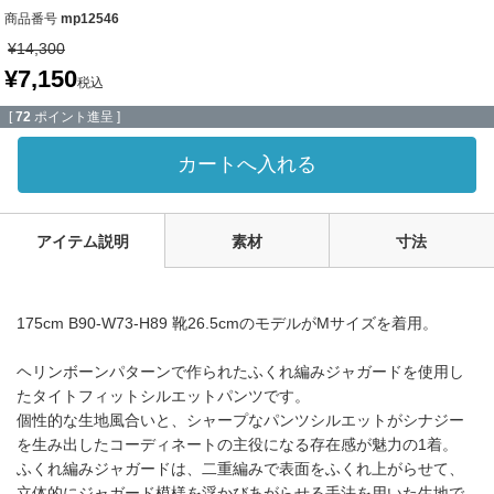
商品番号
mp12546
¥
14,300
¥
7,150
税込
[
72
ポイント進呈 ]
カートへ入れる
アイテム説明
素材
寸法
175cm B90-W73-H89 靴26.5cmのモデルがMサイズを着用。
ヘリンボーンパターンで作られたふくれ編みジャガードを使用し
たタイトフィットシルエットパンツです。
個性的な生地風合いと、シャープなパンツシルエットがシナジー
を生み出したコーディネートの主役になる存在感が魅力の1着。
ふくれ編みジャガードは、二重編みで表面をふくれ上がらせて、
立体的にジャガード模様を浮かびあがらせる手法を用いた生地で