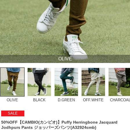
OLIVE
OLIVE
BLACK
D.GREEN
OFF.WHITE
CHARCOA
SALE
50%OFF【CAMBIO(カンビオ)】Puffy Herringbone Jacquard
Jodhpurs Pants ジョッパーズパンツ(A32924cmb)