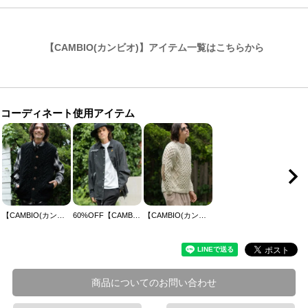
【CAMBIO(カンビオ)】アイテム一覧はこちらから
コーディネート使用アイテム
【CAMBIO(カンビオ)】【HIMALAYAN CLIMBERS HAND-KNIT】手編み前開きベスト(CAHCK-F76)
60%OFF【CAMBIO(カンビオ)】Distressed Paint Denim Shirts デニムシャツ(MIU-242-017)
【CAMBIO(カンビオ)】【HIMALAYAN CLIMBERS HAND-KNIT】手編みクルー ネックニット(CAHCK-F77)
商品についてのお問い合わせ