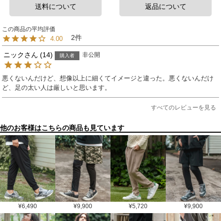
送料について
返品について
2
4.00
ニック
14
非公開
購入者
悪くないんだけど、想像以上に細くてイメージと違った。悪くないんだけ
ど、足の太い人は厳しいと思います。
すべてのレビューを見る
他のお客様はこちらの商品も見ています
¥
6,490
¥
9,900
¥
5,720
¥
9,900