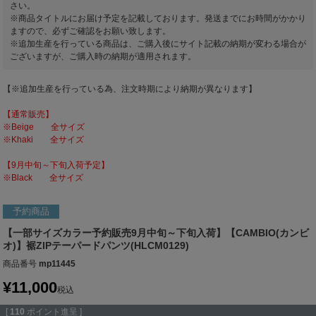
さい。
※商品タイトルにお届け予定を記載しております。発送までにお時間がかかり
ますので、必ずご確認をお願い致します。
※追加生産を行っている商品は、ご購入後にサイト記載の納期が変わる場合が
ございますが、ご購入時の納期が適用されます。
【※追加生産を行っている為、注文時期により納期が異なります】
【通常販売】
※Beige 全サイズ
※Khaki 全サイズ
【9月中旬～下旬入荷予定】
※Black 全サイズ
予約商品
【一部サイズカラー予約販売9月中旬～下旬入荷】【CAMBIO(カンビ
オ)】裾ZIPテーパードパンツ(HLCM0129)
商品番号
mp11445
¥
11,000
税込
[
110
ポイント進呈 ]