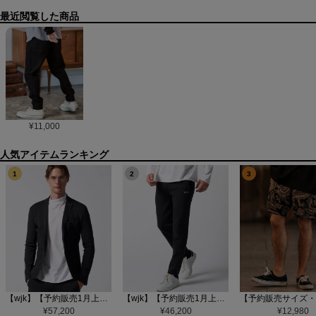
最近閲覧した商品
¥
11,000
1
2
3
【wjk】【予約販売1月上旬～中旬入荷】function knit jacket(jacquard check) ニットジャケット(207 mw08j)
【wjk】【予約販売1月上旬～中旬入荷】function knit easy slacks(jacquard check) ニットイージーパンツ(504 mw08j)
¥
57,200
¥
46,200
¥
12,980