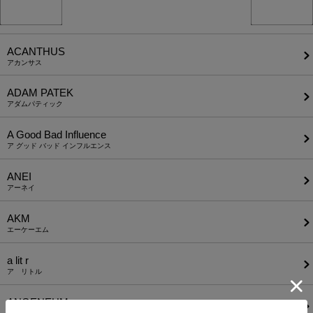
ACANTHUS
アカンサス
ADAM PATEK
アダムパティック
A Good Bad Influence
ア グッド バッド インフルエンス
ANEI
アーネイ
AKM
エーケーエム
a lit r
ア リトル
ANGENEHM