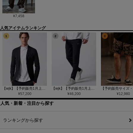
¥
7,458
1
2
3
【wjk】【予約販売1月上旬～中旬入荷】function knit jacket(jacquard check) ニットジャケット(207 mw08j)
【wjk】【予約販売1月上旬～中旬入荷】function knit easy slacks(jacquard check) ニットイージーパンツ(504 mw08j)
¥
57,200
¥
46,200
¥
12,980
人気・新着・注目から探す
ランキングから探す