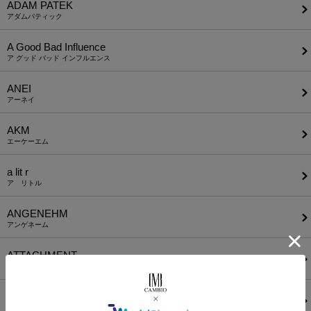
ADAM PATEK
アダムパティック
A Good Bad Influence
ア グッド バッド インフルエンス
ANEI
アーネイ
AKM
エーケーエム
a lit r
ア リトル
ANGENEHM
アンゲネーム
ATTACHMENT
アタッチメント
AUI NITE
アウィナイト