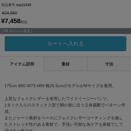
商品番号
mp11435
¥
24,860
¥
7,458
税込
[
75
ポイント進呈 ]
カートへ入れる
アイテム説明
素材
寸法
175cm B90-W73-H89 靴26.5cmのモデルがMサイズを着用。
上質なフェイクレザーを使用したワイドイージーパンツ。
1タック入りのスラックス型で脚の形に沿う立体裁断でパターン作
成。
またジャージ素材をベースにフェイクレザーコーティングを施し
たストレッチ性のある素材で、手洗い可能な為ケアも家庭でして
頂ける一枚です。