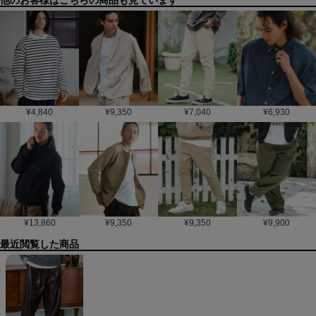
他のお客様はこちらの商品も見ています
¥
4,840
¥
9,350
¥
7,040
¥
6,930
¥
13,860
¥
9,350
¥
9,350
¥
9,900
最近閲覧した商品