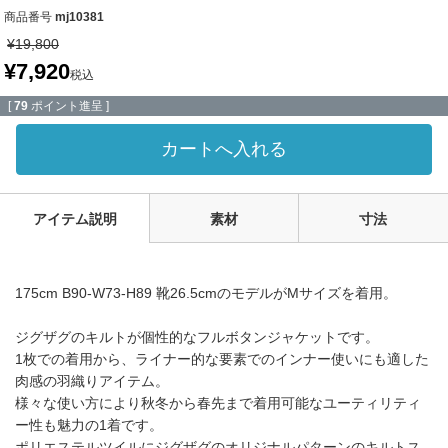
商品番号
mj10381
¥
19,800
¥
7,920
税込
[
79
ポイント進呈 ]
カートへ入れる
アイテム説明
素材
寸法
175cm B90-W73-H89 靴26.5cmのモデルがMサイズを着用。
ジグザグのキルトが個性的なフルボタンジャケットです。
1枚での着用から、ライナー的な要素でのインナー使いにも適した
肉感の羽織りアイテム。
様々な使い方により秋冬から春先まで着用可能なユーティリティ
ー性も魅力の1着です。
ポリエステルツイルにジグザグのオリジナルパターンのキルトス