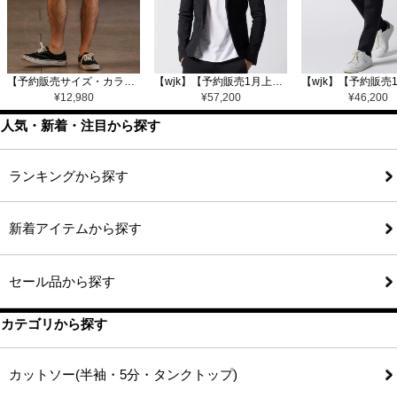
【予約販売サイズ・カラーにより納期異なる】【CAMBIO(カンビオ)】Gobelin Short Pants ショートパンツ(CAM25SS-002)
【wjk】【予約販売1月上旬～中旬入荷】function knit jacket(jacquard check) ニットジャケット(207 mw08j)
¥
12,980
¥
57,200
¥
46,200
人気・新着・注目から探す
ランキングから探す
新着アイテムから探す
セール品から探す
カテゴリから探す
カットソー(半袖・5分・タンクトップ)