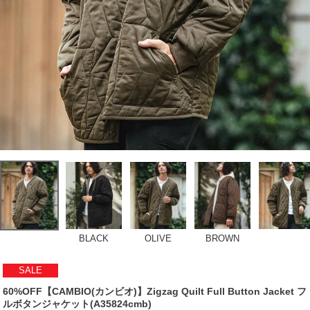
BLACK
OLIVE
BROWN
SALE
60%OFF【CAMBIO(カンビオ)】Zigzag Quilt Full Button Jacket フ
ルボタンジャケット(A35824cmb)