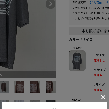
※ご注文前に
【予約商品につ
※予約完売してしまい、通常
※商品タイトルにお届け予定
で、必ずご確認をお願い致し
申し訳ございま
カラー
サイズ
BLACK
Sサイズ
在庫無し
Mサイズ
K
在庫無し
Lサイズ
在庫無し
BROWN
Sサイズ