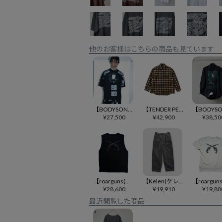
他のお客様はこちらの商品も見ています
【BODYSONG.(ボディソング)】【予約販売10月下旬～11月上旬入荷】「REFLECTIVE OVERLAY」 TEE Tシャツ(BS269011)
【TENDER PERSON(テンダーパーソン)】【予約販売9月下旬～10月上旬入荷】 CHECK CUTTER SHIRT ネルチェックシャツ(AC-4213-B)
¥
27,500
¥
42,900
¥
38,50
【roarguns(ロアーガンズ)】【予約販売3月上旬～中旬入荷】SLEEVELES TEE METAL ノーススリーブシャツ(27SGT-03)
【Kelen(ケレン)】【予約販売9月中旬～下旬入荷】SEURAT 2TUCK COCOON CORD TROUSER コクーンパンツ(KLM26FPT1148)
¥
28,600
¥
19,910
¥
19,80
最近閲覧した商品