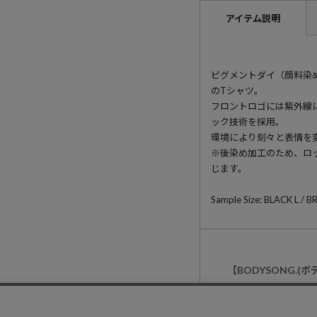
アイテム説明
ピグメントダイ（顔料染
のTシャツ。
フロントロゴには紫外線
ック技術を採用。
環境により刻々と表情を
※後染め加工のため、ロ
じます。
Sample Size: BLACK L /
【BODYSONG.