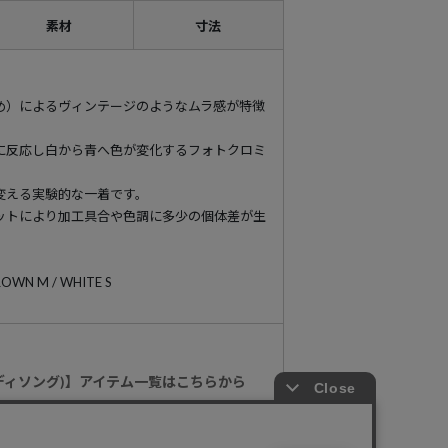
素材
寸法
め）によるヴィンテージのようなムラ感が特徴
に反応し白から青へ色が変化するフォトクロミ
変える実験的な一着です。
ットにより加工具合や色調に多少の個体差が生
 BROWN M / WHITE S
(ボディソング)】アイテム一覧はこちらから