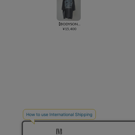
【BODYSONG.(ボディソング)】【予約販売10月下旬～11月上旬入荷】PI-DYED REACTION TWO-TONE TEE - WIKI Tシャツ(BS269001)
¥
15,400