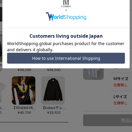
在庫無し
Mサイズ
在庫無し
Lサイズ
在庫無し
WHITE
Sサイズ
【BODYSONG.(ボディソング)】【予約販売10月下旬～11月上旬入荷】METALDAVID SH_FVS×BS シャツ(BS269201)
【BODYSONG.(ボディソング)】【予約販売10月下旬～11月上旬入荷】METALGRAPE SH_FVS×BS シャツ(BS269202)
【BODYSONG.(ボディソング)】【予約販売10月下旬～11月上旬入荷】METALSTJEROME SH_FVS×BS シャツ(BS269205)
在庫無し
0
¥
38,500
¥
38,500
Mサイズ
在庫無し
Lサイズ
在庫無し
【roarguns(ロアーガンズ)】【予約販売3月上旬～中旬入荷】ARCHIVE CN-TEE FLOCK Tシャツ(27SGT-05)
【TENDER PERSON(テンダーパーソン)】【予約販売9月中旬～下旬入荷】 ROSE BROACH KNIT VEST ジャカードニットベスト(AC-4232)
【Kelen(ケレン)】【予約販売8月下旬～9月上旬入荷】EDDIE NORDIC EMBROIDERY SHIRT シャツ(KLM26FSH1161)
0
¥
40,700
¥
18,920
商品