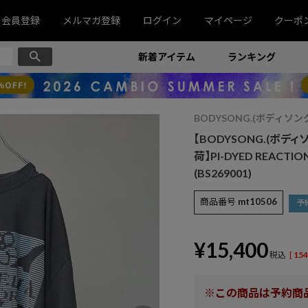
会員登録
メルマガ登録
ログイン
マイページ
クーポ
新着アイテム
ランキング
BODYSONG.(ボディソン
【BODYSONG.(ボデ
荷】PI-DYED REACTIO
(BS269001)
商品番号
mt10506
予
¥
15,400
税込
[
154
※この商品は予約商