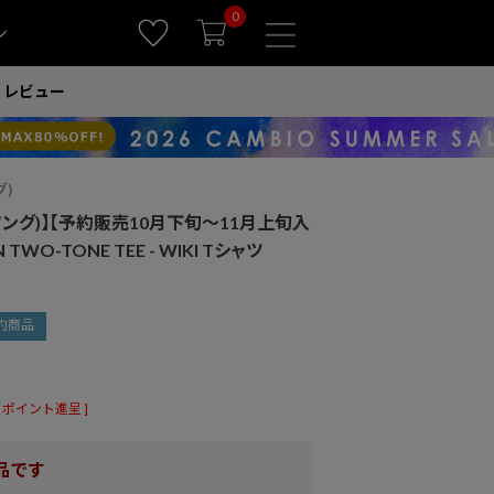
0
ン
レビュー
グ)
ィソング)】【予約販売10月下旬～11月上旬入
N TWO-TONE TEE - WIKI Tシャツ
約商品
ポイント進呈 ]
品です