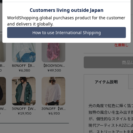
Sサイズ
在庫無し
Mサイズ
在庫無し
Lサイズ
在庫無し
商品
50%OFF【BODYSONG.(ボディソング)】PULL-PC-OHIANA2 スウェット(BS259101)
80%OFF【BODYSONG.(ボディソング)】HIPPIEREVERSIBLEPONCHO ポンチョ(BS231300)
【BODYSONG.(ボディソング)】MIXED-KNIT CARDIGAN_REFLECTIVE RIB ニットカーディガン(BS260304)
0
¥
6,380
¥
49,500
アイテム説明
光の角度で虹色に輝く箔
50%OFF【WONDER WALL MOTEL(ワンダーウォールモーテル)】Over Silhouette Hoodie パーカー(26SSSW01)
50%OFF【WONDER WALL MOTEL(ワンダーウォールモーテル)】MOUNTAIN PARKA マウンテンパーカー(26SSJK003)
30%OFF【WONDER WALL MOTEL(ワンダーウォールモーテル)】Over Silhouette L-SL T（LOGO) ロングスリーブTシャツ(26SSCT001)
独特の風合いを生み出す
0
¥
19,950
¥
6,930
が、個性的なスタイルを
現代アーティストA2Zに
が、ストリートアートを