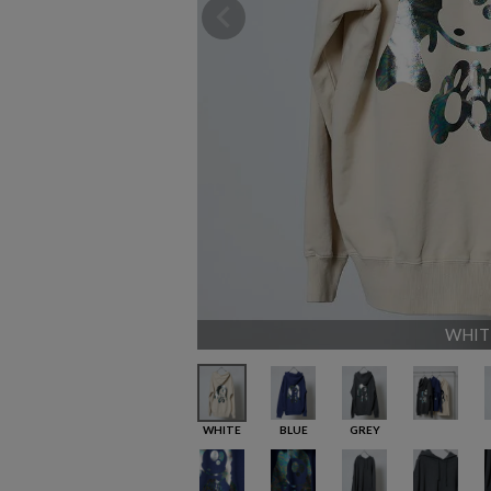
WHIT
WHITE
BLUE
GREY