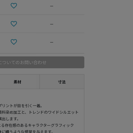
—
—
—
についてのお問い合わせ
素材
寸法
プリントが目を引く一着。
顔料染め加工と、トレンドのワイドシルエット
演出します。
よる存在感のあるキャラクターグラフィック
身に纏うような感覚を与えます。