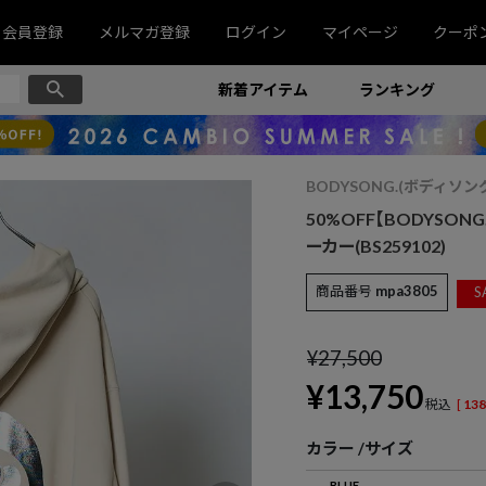
会員登録
メルマガ登録
ログイン
マイページ
クーポ
新着アイテム
ランキング
BODYSONG.(ボディソン
50%OFF【BODYSONG
ーカー(BS259102)
商品番号
mpa3805
S
¥
27,500
¥
13,750
税込
[
138
カラー
サイズ
BLUE