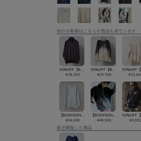
他のお客様はこちらの商品も見ています
50%OFF【BODYSONG.(ボディソング)】PIGMENT TRACKJ F25 トラックジャケット(BS259106)
50%OFF【BODYSONG.(ボディソング)】SPRAY PIGMENT-DYED BALACLAVA JACKET トラックジャケット(BS259401)
¥
18,150
¥
29,700
¥
12,65
【BODYSONG.(ボディソング)】VAPOR FADE TJACKET トラックジャケット(BS260104)
【BODYSONG.(ボディソング)】VAPOR FADE HOODIE-BUBBLE MONEY EDITION パーカー(BS260105)
¥
36,300
¥
49,500
¥
9,35
最近閲覧した商品