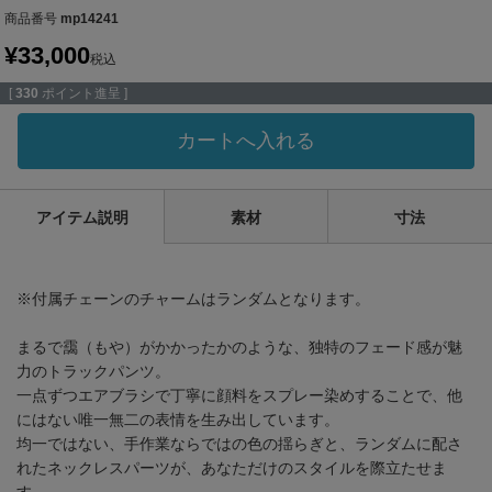
商品番号
mp14241
¥
33,000
税込
[
330
ポイント進呈 ]
カートへ入れる
アイテム説明
素材
寸法
※付属チェーンのチャームはランダムとなります。
まるで靄（もや）がかかったかのような、独特のフェード感が魅
力のトラックパンツ。
一点ずつエアブラシで丁寧に顔料をスプレー染めすることで、他
にはない唯一無二の表情を生み出しています。
均一ではない、手作業ならではの色の揺らぎと、ランダムに配さ
れたネックレスパーツが、あなただけのスタイルを際立たせま