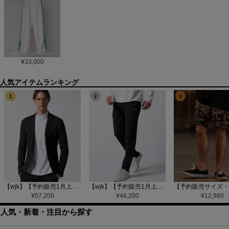
¥
33,000
1
2
3
【wjk】【予約販売1月上旬～中旬入荷】function knit jacket(jacquard check) ニットジャケット(207 mw08j)
【wjk】【予約販売1月上旬～中旬入荷】function knit easy slacks(jacquard check) ニットイージーパンツ(504 mw08j)
¥
57,200
¥
46,200
¥
12,980
人気・新着・注目から探す