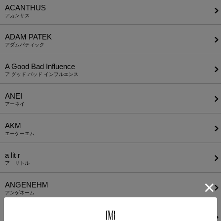
ACANTHUS
アカンサス
ADAM PATEK
アダムパティック
A Good Bad Influence
ア グッド バッド インフルエンス
ANEI
アーネイ
AKM
エーケーエム
a lit r
ア リトル
ANGENEHM
アンゲネーム
ATTACHMENT