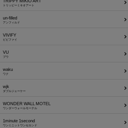
TRIPPY MIKIO ART
トリッピーミキオアート
un-filled
アンフィルド
VIVIFY
ビビファイ
VU
ブウ
waku
ワク
wjk
ダブルジェーケー
WONDER WALL MOTEL
ワンダーウォールモーテル
1minute​ 1second
ワンミニットワンセカンド