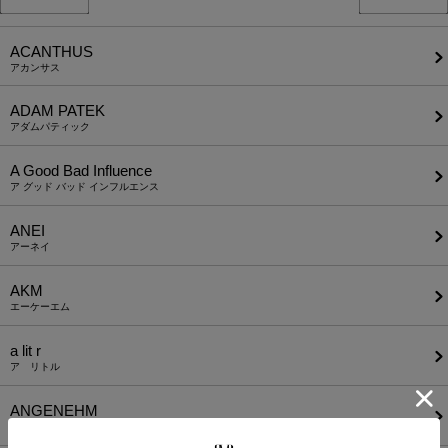
ACANTHUS
アカンサス
ADAM PATEK
アダムパティック
A Good Bad Influence
ア グッド バッド インフルエンス
ANEI
アーネイ
AKM
エーケーエム
a lit r
ア リトル
ANGENEHM
アンゲネーム