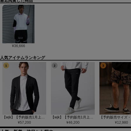
最近閲覧した商品
¥
36,666
1
2
3
【wjk】【予約販売1月上旬～中旬入荷】function knit jacket(jacquard check) ニットジャケット(207 mw08j)
【wjk】【予約販売1月上旬～中旬入荷】function knit easy slacks(jacquard check) ニットイージーパンツ(504 mw08j)
¥
57,200
¥
46,200
¥
12,980