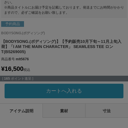
さい。
※商品タイトルにお届け予定を記載しております。発送までにお時間がかかり
ますので、必ずご確認をお願い致します。
予約商品
BODYSONG.(ボディソング)
【BODYSONG.(ボディソング)】【予約販売10月下旬～11月上旬入
荷】「I AM THE MAIN CHARACTER」 SEAMLESS TEE ロン
T(BS269005)
商品番号
mlt5676
¥
16,500
税込
[
165
ポイント進呈 ]
カートへ入れる
アイテム説明
素材
寸法