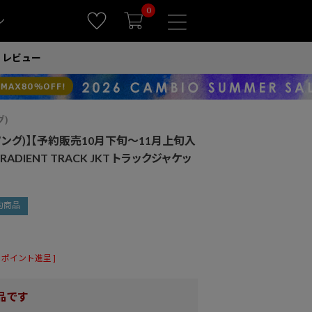
0
ン
レビュー
グ)
ィソング)】【予約販売10月下旬～11月上旬入
GRADIENT TRACK JKT トラックジャケッ
約商品
ポイント進呈 ]
品です