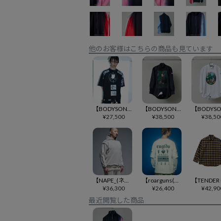
他のお客様はこちらの商品も見ています
【BODYSONG.(ボディソング)】【予約販売10月下旬～11月上旬入荷】「REFLECTIVE OVERLAY」 TEE Tシャツ(BS269011)
【BODYSONG.(ボディソング)】【予約販売10月下旬～11月上旬入荷】METALDAVID SH_FVS×BS シャツ(BS269201)
¥
27,500
¥
38,500
¥
38,50
【NAPE_(ネイプ)】【予約販売9月中旬～下旬入荷】 ECHOES - LPK パーカー(147)
【roarguns(ロアーガンズ)】【予約販売3月上旬～中旬入荷】WAFFLE-MESH 「RUGIDO」 ドッキング長袖Tシャツ(27SGT-11)
¥
36,300
¥
26,400
¥
42,90
最近閲覧した商品