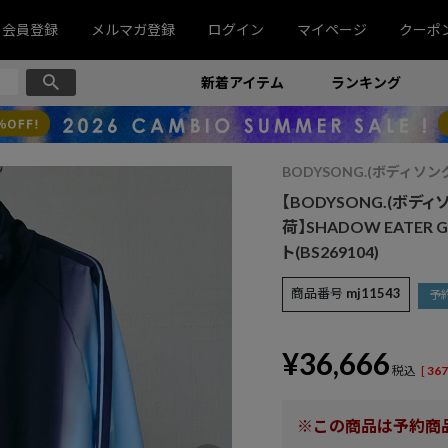
会員登録
メルマガ登録
ログイン
マイページ
クーポ
新着アイテム
ランキング
BODYSONG.(ボディソン
【BODYSONG.(ボデ
荷】SHADOW EATER 
ト(BS269104)
商品番号
mj11543
予
¥
36,666
税込
[
367
※この商品は予約商