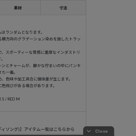
素材
寸法
ムはランダムとなります。
る横方向のグラデーション染めを施したトラッ
で、スポーティーな質感に重厚なインダストリ
す。
ーンとチャームが、静かな佇まいの中にパンキ
せた一着。
め、色味や加工具合に個体差が生じます。
に色飛びがある場合があります。
K S / RED M
(ボディソング)】アイテム一覧はこちらから