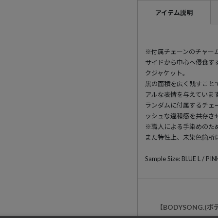
アイテム説明
※付属チェーンのチャー
サイドから中心へ侵食す
クジャケット。
黒の面積を広く残すこと
アルな表情を与えていま
ランダムに付属するチェ
ッシュな違和感を共存さ
※職人による手染めのた
また特性上、未染色箇所
Sample Size: BLUE L / PIN
【BODYSONG.