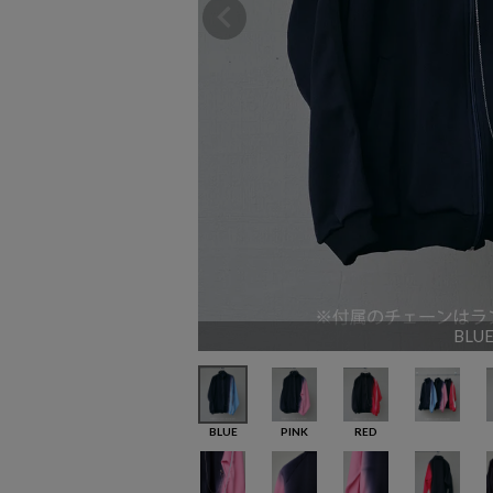
BLU
BLUE
PINK
RED