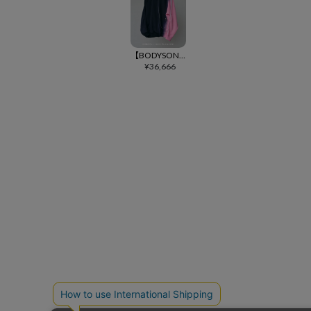
【BODYSONG.(ボディソング)】【予約販売10月下旬～11月上旬入荷】SHADOW EATER GRADIENT TRACK JKT トラックジャケット(BS269104)
¥
36,666