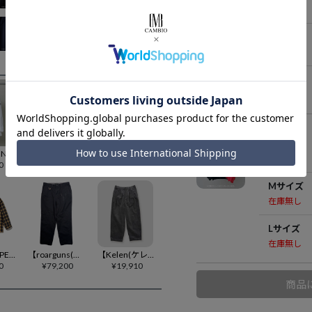
在庫無し
Mサイズ
在庫無し
Lサイズ
在庫無し
RED
Sサイズ
【BODYSONG.(ボディソング)】【予約販売10月下旬～11月上旬入荷】METALGRAPE SH_FVS×BS シャツ(BS269202)
【BODYSONG.(ボディソング)】【予約販売10月下旬～11月上旬入荷】METALSTJEROME SH_FVS×BS シャツ(BS269205)
【roarguns(ロアーガンズ)】【予約販売3月上旬～中旬入荷】NEPPED TWILL-JACKET ジップブルゾン(27SGB-03)
在庫無し
0
¥
38,500
¥
90,200
Mサイズ
在庫無し
Lサイズ
在庫無し
【TENDER PERSON(テンダーパーソン)】【予約販売9月下旬～10月上旬入荷】 CHECK CUTTER SHIRT ネルチェックシャツ(AC-4213-B)
【roarguns(ロアーガンズ)】【予約販売3月上旬～中旬入荷】TANKERS TWILL PANTS テーパードパンツ(27SGP-05)
【Kelen(ケレン)】【予約販売9月中旬～下旬入荷】SEURAT 2TUCK COCOON CORD TROUSER コクーンパンツ(KLM26FPT1148)
0
¥
79,200
¥
19,910
商品