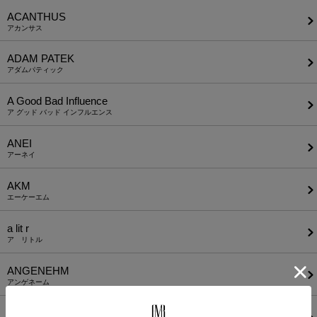
ACANTHUS
アカンサス
ADAM PATEK
アダムパティック
A Good Bad Influence
ア グッド バッド インフルエンス
ANEI
アーネイ
AKM
エーケーエム
a lit r
ア リトル
ANGENEHM
アンゲネーム
ATTACHMENT