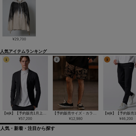
¥
29,700
1
2
3
【wjk】【予約販売1月上旬～中旬入荷】function knit jacket(jacquard check) ニットジャケット(207 mw08j)
【予約販売サイズ・カラーにより納期異なる】【CAMBIO(カンビオ)】Gobelin Short Pants ショートパンツ(CAM25SS-002)
¥
57,200
¥
12,980
¥
46,200
人気・新着・注目から探す