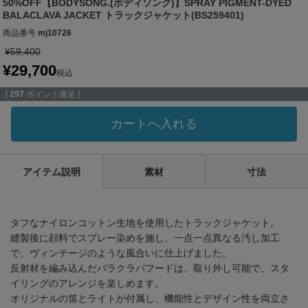
50%OFF【BODYSONG.(ボディソング)】SPRAY PIGMENT-DYED
BALACLAVA JACKET トラックジャケット(BS259401)
商品番号
mj10726
¥
59,400
¥
29,700
税込
[
297
ポイント進呈 ]
カートへ入れる
アイテム説明
素材
寸法
タフなナイロンコットン生地を使用したトラックジャケット。
縫製後に顔料でスプレー染めを施し、一点一点異なる汚し加工
で、ヴィンテージのような風合いに仕上げました。
反射材を編み込んだバラクラバフードは、取り外し可能で、スタ
イリングのアレンジを楽しめます。
オリジナルの笛とライトが付属し、機能性とデザイン性を両立さ