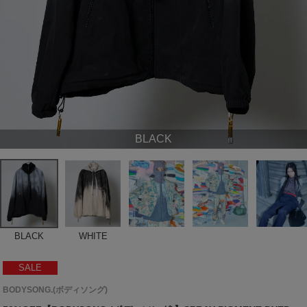
BLACK
BLACK
WHITE
SALE
BODYSONG.(ボディソング)