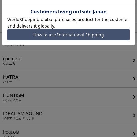
FlexibleVisual SPCE
フレキシブル ヴィジュアル スペース
glamb
グラム
GLIMCLAP
グリムクラップ
guernika
ゲルニカ
HATRA
ハトラ
HUNTISM
ハンティズム
IDEALISM SOUND
イデアリズム サウンド
Iroquois
イロコイ