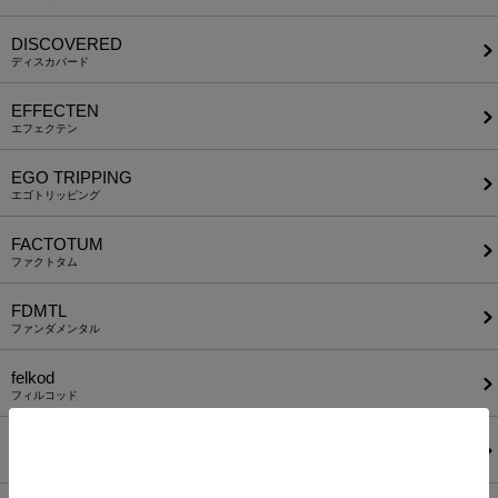
DISCOVERED
ディスカバード
EFFECTEN
エフェクテン
EGO TRIPPING
エゴトリッピング
FACTOTUM
ファクトタム
FDMTL
ファンダメンタル
felkod
フィルコッド
FIDELITY
フィデリティ