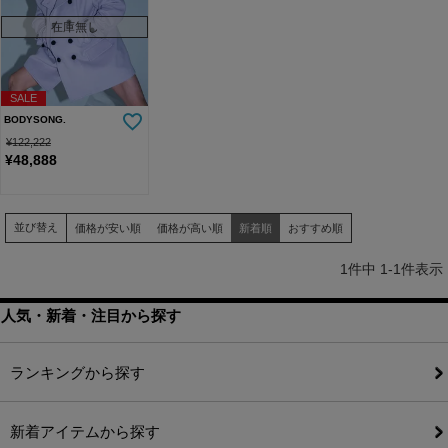
在庫無し
SALE
BODYSONG.
¥
122,222
¥
48,888
並び替え
価格が安い順
価格が高い順
新着順
おすすめ順
1
件中
1
-
1
件表示
人気・新着・注目から探す
ランキングから探す
新着アイテムから探す