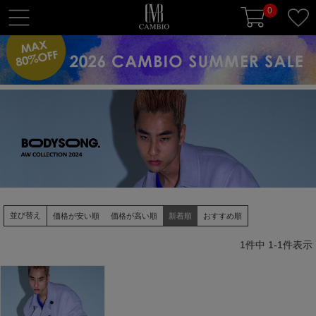
0
t
o
g
g
l
e
n
a
v
i
g
a
並び替え
価格が安い順
価格が高い順
新着順
おすすめ順
t
i
1
件中
1
-
1
件表示
o
n