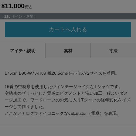
¥
11,000
税込
[
110
ポイント進呈 ]
カートへ入れる
アイテム説明
素材
寸法
175cm B90-W73-H89 靴26.5cmのモデルが2サイズを着用。
16番の空紡糸を使用したヴィンテージライクなTシャツです。
空紡糸のザラっとした質感にピグメントと洗い加工、程よいダメ
ージ加工で、ワードローブのお気に入りTシャツの経年変化をイメ
ージして作りました。
どこかアナログでアイロニックなcalculator（電卓）を表現。