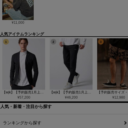
¥
11,000
1
2
3
【wjk】【予約販売1月上旬～中旬入荷】function knit jacket(jacquard check) ニットジャケット(207 mw08j)
【wjk】【予約販売1月上旬～中旬入荷】function knit easy slacks(jacquard check) ニットイージーパンツ(504 mw08j)
¥
57,200
¥
46,200
¥
12,980
人気・新着・注目から探す
ランキングから探す