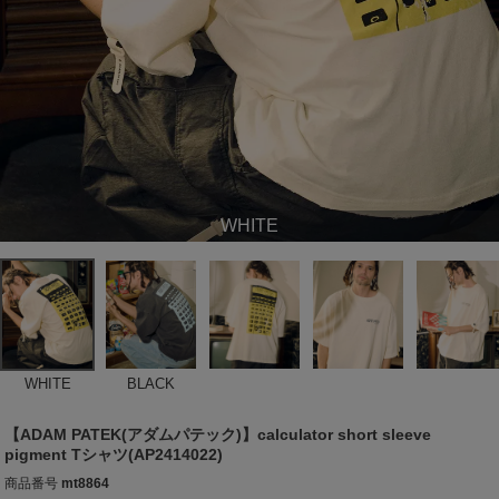
WHITE
WHITE
BLACK
【ADAM PATEK(アダムパテック)】calculator short sleeve
pigment Tシャツ(AP2414022)
商品番号
mt8864