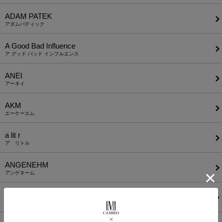
ADAM PATEK
アダムパティック
A Good Bad Influence
ア グッド バッド インフルエンス
ANEI
アーネイ
AKM
エーケーエム
a lit r
ア リトル
ANGENEHM
アンゲネーム
ATTACHMENT
アタッチメント