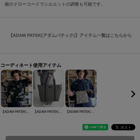
裾のドローコードでシルエットの調整も可能です。
【ADAM PATEK(アダムパテック)】アイテム一覧はこちらから
コーディネート使用アイテム
【ADAM PATEK(アダムパテック)】tie-dye embroidery short sleeve オーバーサイズTシャツ(AP2414037)
【ADAM PATEK(アダムパテック)】square quilt shoulder tote bag ビッグトートバッグ(AP2429024)
【ADAM PATEK(アダムパテック)】braided polyester drawstring bag 巾着バッグ(AP2429027)