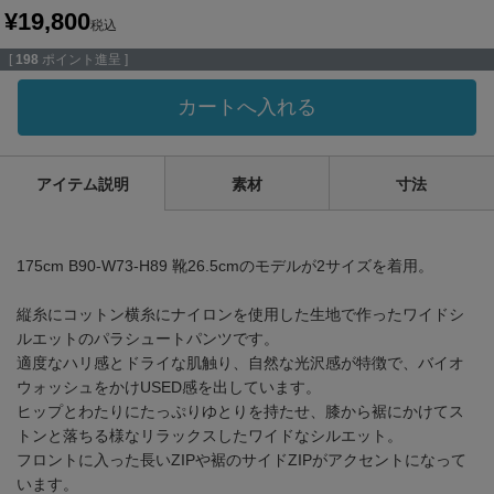
¥
19,800
税込
[
198
ポイント進呈 ]
カートへ入れる
アイテム説明
素材
寸法
175cm B90-W73-H89 靴26.5cmのモデルが2サイズを着用。
縦糸にコットン横糸にナイロンを使用した生地で作ったワイドシ
ルエットのパラシュートパンツです。
適度なハリ感とドライな肌触り、自然な光沢感が特徴で、バイオ
ウォッシュをかけUSED感を出しています。
ヒップとわたりにたっぷりゆとりを持たせ、膝から裾にかけてス
トンと落ちる様なリラックスしたワイドなシルエット。
フロントに入った長いZIPや裾のサイドZIPがアクセントになって
います。