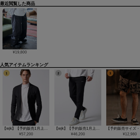
最近閲覧した商品
¥
19,800
1
2
3
【wjk】【予約販売1月上旬～中旬入荷】function knit jacket(jacquard check) ニットジャケット(207 mw08j)
【wjk】【予約販売1月上旬～中旬入荷】function knit easy slacks(jacquard check) ニットイージーパンツ(504 mw08j)
¥
57,200
¥
46,200
¥
12,980