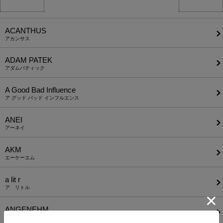
ACANTHUS
アカンサス
ADAM PATEK
アダムパティック
A Good Bad Influence
ア グッド バッド インフルエンス
ANEI
アーネイ
AKM
エーケーエム
a lit r
ア リトル
ANGENEHM
アンゲネーム