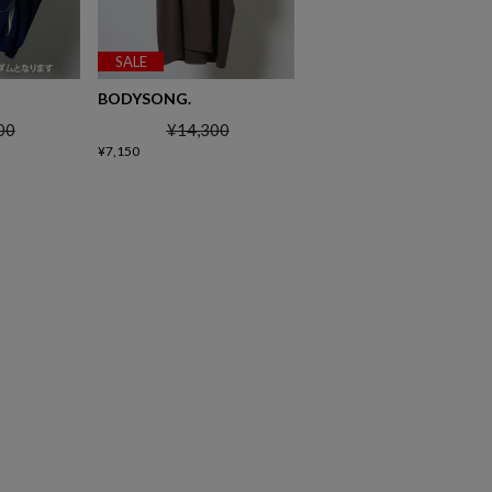
SALE
BODYSONG.
00
¥
14,300
¥
7,150