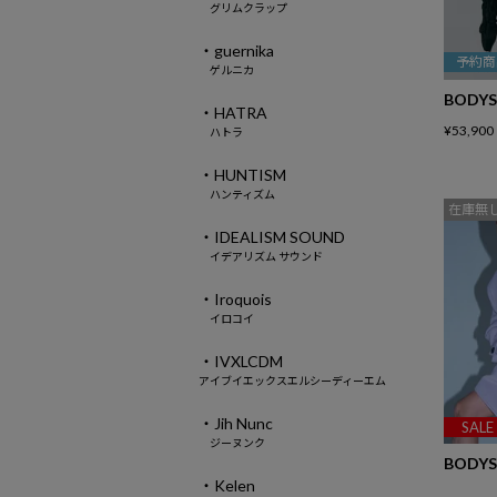
グリムクラップ
・guernika
予約商
ゲルニカ
BODYS
・HATRA
¥
53,900
ハトラ
・HUNTISM
ハンティズム
在庫無
・IDEALISM SOUND
イデアリズム サウンド
・Iroquois
イロコイ
・IVXLCDM
アイブイエックスエルシーディーエム
・Jih Nunc
SALE
ジーヌンク
BODYS
・Kelen