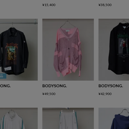
¥
15,400
¥
38,500
品
ONG.
BODYSONG.
BODYSONG.
¥
49,500
¥
42,900