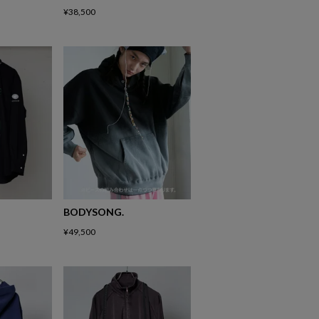
¥
38,500
BODYSONG.
¥
49,500