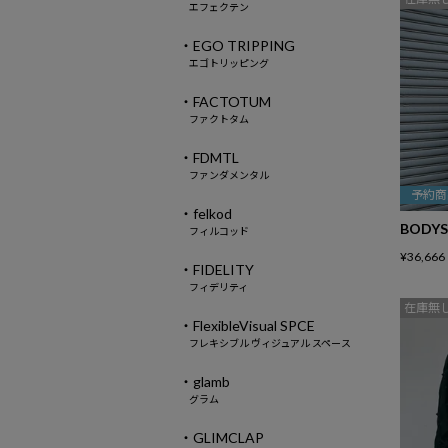
エフェクテン
・EGO TRIPPING
エゴトリッピング
・FACTOTUM
ファクトタム
・FDMTL
ファンダメンタル
予約商
・felkod
BODYS
フィルコッド
¥
36,666
・FIDELITY
フィデリティ
在庫無
・FlexibleVisual SPCE
フレキシブル ヴィジュアル スペース
・glamb
グラム
・GLIMCLAP