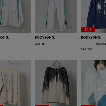
SALE
ONG.
BODYSONG.
BODYSONG.
¥
27,5
¥
33,000
¥
13,750