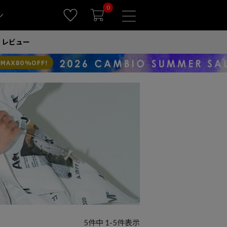
0
ン
レビュー
5
件中
1
-
5
件表示