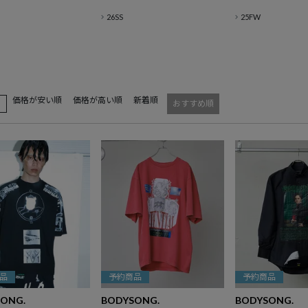
26SS
25FW
価格が安い順
価格が高い順
新着順
え
おすすめ順
品
予約商品
予約商品
ONG.
BODYSONG.
BODYSONG.