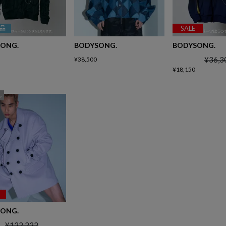
品
SALE
ONG.
BODYSONG.
BODYSONG.
¥
36,3
¥
38,500
¥
18,150
し
ONG.
¥
122,222