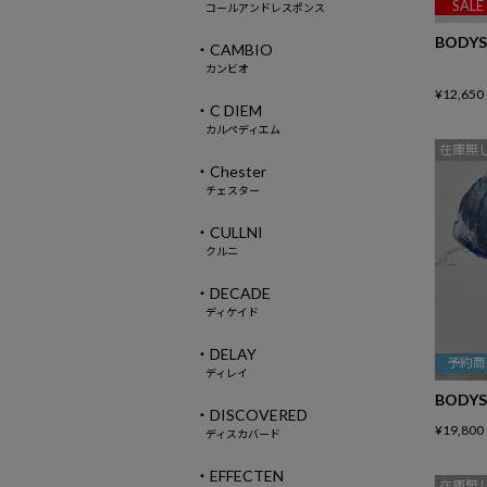
SALE
コールアンドレスポンス
BODYS
・CAMBIO
カンビオ
¥
12,650
・C DIEM
カルペディエム
在庫無
・Chester
チェスター
・CULLNI
クルニ
・DECADE
ディケイド
・DELAY
予約商
ディレイ
BODYS
・DISCOVERED
¥
19,800
ディスカバード
・EFFECTEN
在庫無