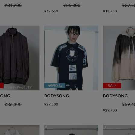
¥
31,900
¥
25,300
¥
27,5
¥
12,650
¥
13,750
予約商品
SALE
ONG.
BODYSONG.
BODYSONG.
¥
36,300
¥
59,4
¥
27,500
¥
29,700