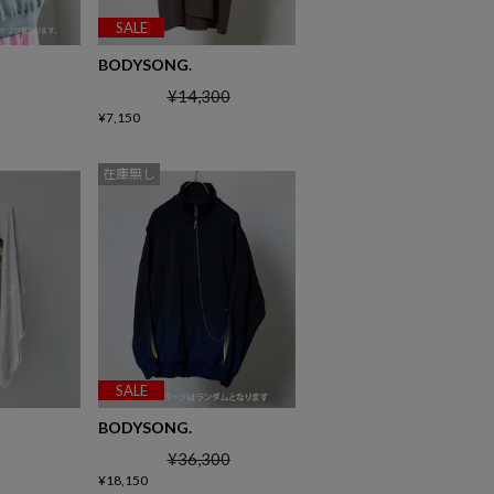
SALE
BODYSONG.
¥
14,300
¥
7,150
在庫無し
SALE
BODYSONG.
¥
36,300
¥
18,150