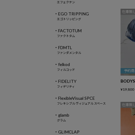
エフェクテン
在庫無
・EGO TRIPPING
エゴトリッピング
・FACTOTUM
ファクトタム
・FDMTL
ファンダメンタル
・felkod
フィルコッド
予約商
BODYS
・FIDELITY
フィデリティ
¥
19,800
・FlexibleVisual SPCE
フレキシブル ヴィジュアル スペース
在庫無
・glamb
グラム
・GLIMCLAP