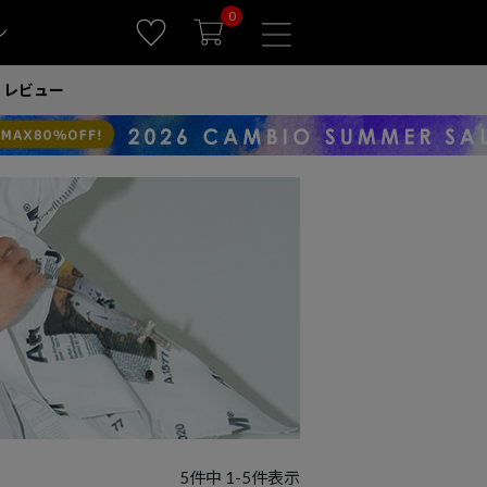
0
ン
レビュー
5
件中
1
-
5
件表示