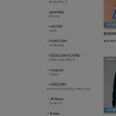
グリムクラップ
・guernika
ゲルニカ
予約商
・HATRA
ハトラ
BODYS
・HUNTISM
¥
42,900
ハンティズム
・IDEALISM SOUND
在庫無
イデアリズム サウンド
・Iroquois
イロコイ
・IVXLCDM
アイブイエックスエルシーディーエム
・Jih Nunc
ジーヌンク
予約商
・Kelen