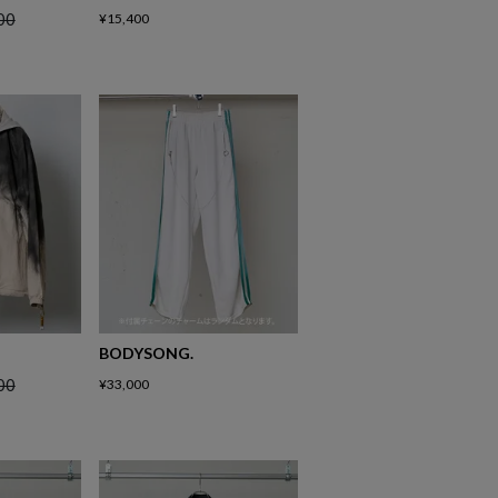
00
¥
15,400
BODYSONG.
00
¥
33,000