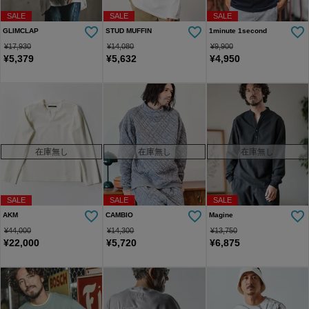
SALE
SALE
SALE
GLIMCLAP
STUD MUFFIN
1minute 1second
¥
17,930
¥
14,080
¥
9,900
¥
5,379
¥
5,632
¥
4,950
在庫無し
在庫無し
在庫無し
SALE
SALE
SALE
AKM
CAMBIO
Magine
¥
44,000
¥
14,300
¥
13,750
¥
22,000
¥
5,720
¥
6,875