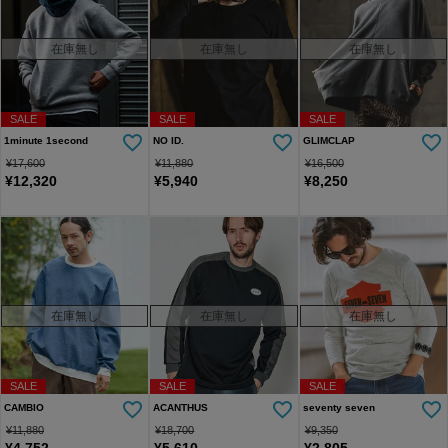
在庫無し
在庫無し
在庫無し
SALE
SALE
SALE
1minute 1second
NO ID.
GLIMCLAP
¥
17,600
¥
11,880
¥
16,500
¥
12,320
¥
5,940
¥
8,250
在庫無し
在庫無し
在庫無し
SALE
SALE
SALE
CAMBIO
ACANTHUS
seventy seven
¥
11,880
¥
18,700
¥
9,350
¥
4,752
¥
5,610
¥
2,805