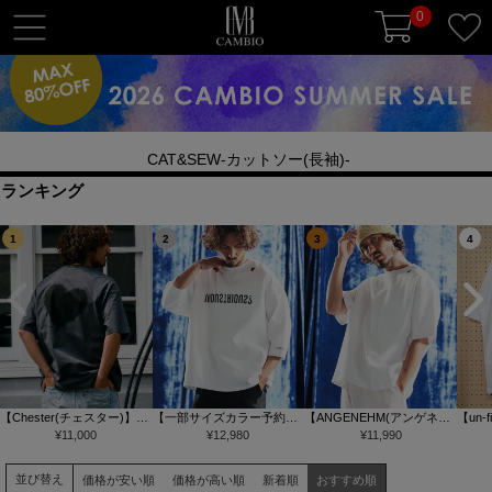
0
t
o
g
g
l
CAT&SEW-カットソー(長袖)-
e
n
ランキング
a
1
2
3
4
v
i
g
a
t
i
o
【Chester(チェスター)】
【一部サイズカラー予約販
【ANGENEHM(アンゲネー
【un-
n
【予約販売サイズ・カラー
¥
11,000
売9月下旬～10月上旬入
¥
12,980
ム)】Interlock Fabric T-shirt
¥
11,990
THE 
により納期異なる】グラン
荷】【ANGENEHM(アンゲ
Tシャツ(AG06-008scg)
Tシャツ
ジハート バックプリント T
ネーム)】Interlock Fabric 3-
並び替え
価格が安い順
価格が高い順
新着順
おすすめ順
シャツ(10014)
4 Sleeve T-shirt 7分袖カッ