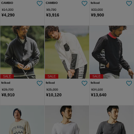
CAMBIO
CAMBIO
felkod
¥
14,300
¥
9,790
¥
33,000
¥
4,290
¥
3,916
¥
9,900
SALE
SALE
SALE
felkod
felkod
felkod
¥
29,700
¥
25,300
¥
34,100
¥
8,910
¥
10,120
¥
13,640