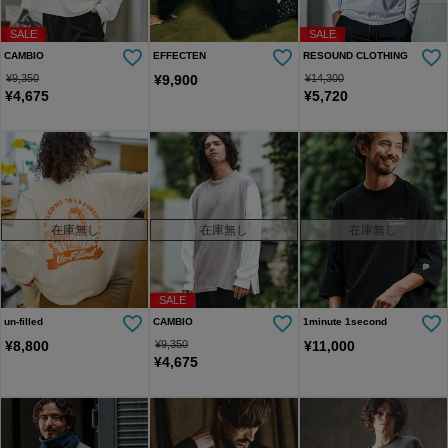
SALE
SALE
CAMBIO
EFFECTEN
RESOUND CLOTHING
¥
9,350
¥
9,900
¥
14,300
¥
4,675
¥
5,720
在庫無し
在庫無し
在庫無し
SALE
un-filled
CAMBIO
1minute 1second
¥
8,800
¥
9,350
¥
11,000
¥
4,675