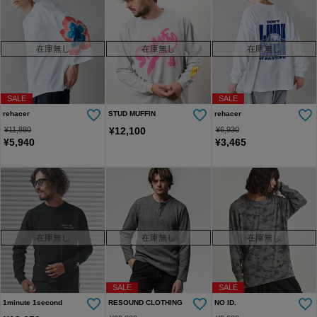
在庫無し
在庫無し
在庫無し
SALE
SALE
rehacer
STUD MUFFIN
rehacer
¥
11,880
¥
12,100
¥
6,930
¥
5,940
¥
3,465
在庫無し
在庫無し
在庫無し
SALE
SALE
1minute 1second
RESOUND CLOTHING
NO ID.