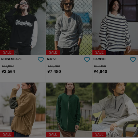
SALE
SALE
SALE
NOISESCAPE
felkod
CAMBIO
¥
11,880
¥
18,700
¥
12,100
¥
3,564
¥
7,480
¥
4,840
SALE
SALE
SALE