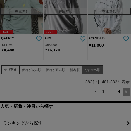
在庫無し
在庫無し
在庫無し
SALE
SALE
QWERTY
AKM
ACANTHUS
¥
14,960
¥
53,900
¥
11,000
¥
4,488
¥
16,170
並び替え
価格が安い順
価格が高い順
新着順
おすすめ順
582
件中
481
-
582
件表示
1
…
4
5
人気・新着・注目から探す
ランキングから探す