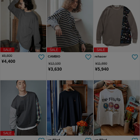
SALE
SALE
SALE
¥
8,800
CAMBIO
rehacer
¥
4,400
¥
12,100
¥
11,880
¥
3,630
¥
5,940
SALE
rehacer
un-filled
un-filled