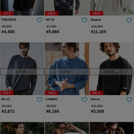
SALE
SALE
SALE
THEOREM
NO ID.
Magine
¥
8,800
¥
7,480
¥
15,950
¥
4,400
¥
5,984
¥
11,165
在庫無し
在庫無し
在庫無し
SALE
SALE
SALE
NO ID.
CAMBIO
felkod
¥
9,680
¥
8,800
¥
11,000
¥
3,872
¥
6,160
¥
5,500