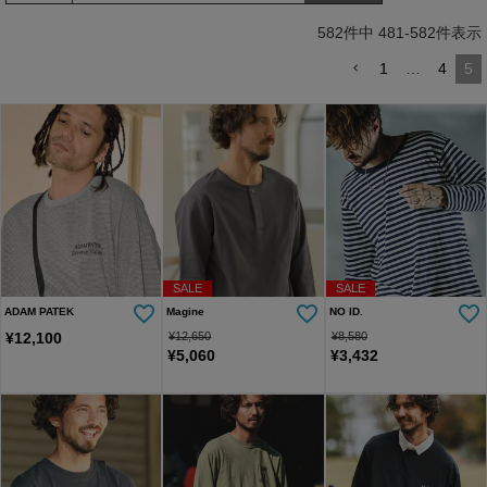
トソー(AG06-009scg)
582
件中
481
-
582
件表示
1
…
4
5
SALE
SALE
ADAM PATEK
Magine
NO ID.
¥
12,100
¥
12,650
¥
8,580
¥
5,060
¥
3,432