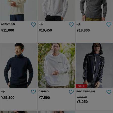
ACANTHUS
wjk
wjk
¥
11,000
¥
10,450
¥
19,800
SALE
wjk
CAMBIO
EGO TRIPPING
¥
25,300
¥
7,590
¥
16,500
¥
8,250