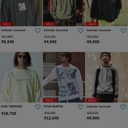
SALE
SALE
SALE
1minute 1second
1minute 1second
1minute 1second
¥
14,850
¥
12,100
¥
22,000
¥
5,940
¥
4,840
¥
8,800
SALE
SALE
EGO TRIPPING
STUD MUFFIN
1minute 1second
¥
18,700
¥
25,080
¥
33,000
¥
12,540
¥
9,900