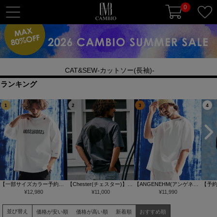
0
t
o
g
g
l
CAT&SEW-カットソー(長袖)-
e
n
ランキング
a
1
2
3
4
v
i
g
a
t
i
o
【一部サイズカラー予約販
【Chester(チェスター)】
【ANGENEHM(アンゲネー
【予
n
売9月下旬～10月上旬入
¥
12,980
【予約販売サイズ・カラー
¥
11,000
ム)】Interlock Fabric T-shirt
¥
11,990
により
荷】【ANGENEHM(アンゲ
により納期異なる】グラン
Tシャツ(AG06-008scg)
unc
ネーム)】Interlock Fabric 3-
ジハート バックプリント T
チルー
並び替え
価格が安い順
価格が高い順
新着順
おすすめ順
4 Sleeve T-shirt 7分袖カッ
シャツ(10014)
ットソー