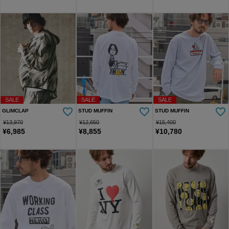
SALE
SALE
SALE
GLIMCLAP
STUD MUFFIN
STUD MUFFIN
¥
13,970
¥
12,650
¥
15,400
¥
6,985
¥
8,855
¥
10,780