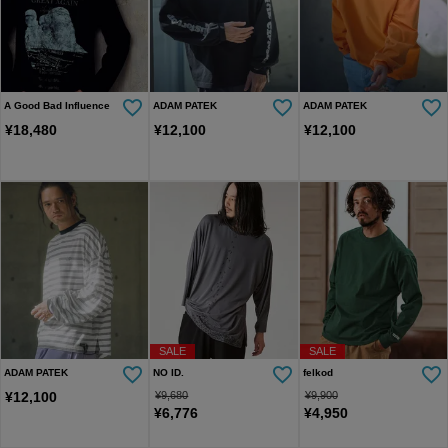
A Good Bad Influence
ADAM PATEK
ADAM PATEK
¥
18,480
¥
12,100
¥
12,100
SALE
SALE
ADAM PATEK
NO ID.
felkod
¥
12,100
¥
9,680
¥
9,900
¥
6,776
¥
4,950