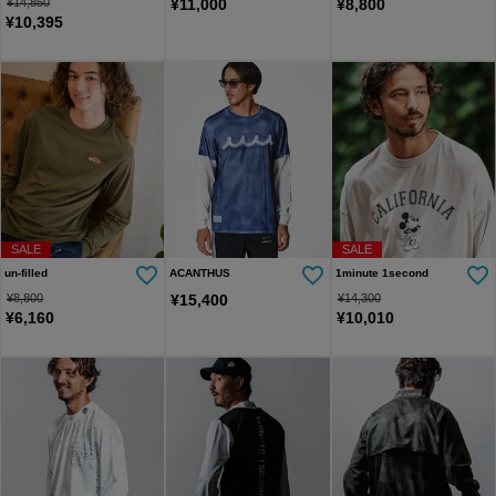
¥
14,850
¥
11,000
¥
8,800
¥
10,395
SALE
SALE
un-filled
ACANTHUS
1minute 1second
¥
8,800
¥
15,400
¥
14,300
¥
6,160
¥
10,010