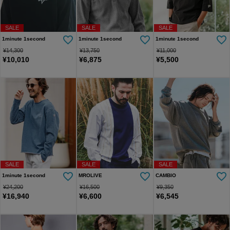
SALE
SALE
SALE
1minute 1second
1minute 1second
1minute 1second
¥
14,300
¥
13,750
¥
11,000
¥
10,010
¥
6,875
¥
5,500
SALE
SALE
SALE
1minute 1second
MROLIVE
CAMBIO
¥
24,200
¥
16,500
¥
9,350
¥
16,940
¥
6,600
¥
6,545