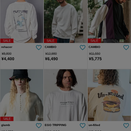
SALE
SALE
SALE
rehacer
CAMBIO
CAMBIO
¥
8,800
¥
12,980
¥
11,550
¥
4,400
¥
6,490
¥
5,775
SALE
glamb
EGO TRIPPING
un-filled