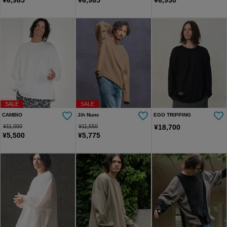
SALE
SALE
CAMBIO
Jih Nunc
EGO TRIPPING
¥
11,000
¥
11,550
¥
18,700
¥
5,500
¥
5,775