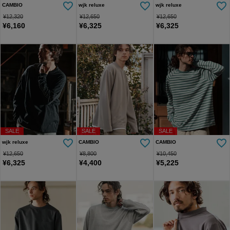
CAMBIO
wjk reluxe
wjk reluxe
¥
12,320
¥
12,650
¥
12,650
¥
6,160
¥
6,325
¥
6,325
SALE
SALE
SALE
wjk reluxe
CAMBIO
CAMBIO
¥
12,650
¥
8,800
¥
10,450
¥
6,325
¥
4,400
¥
5,225