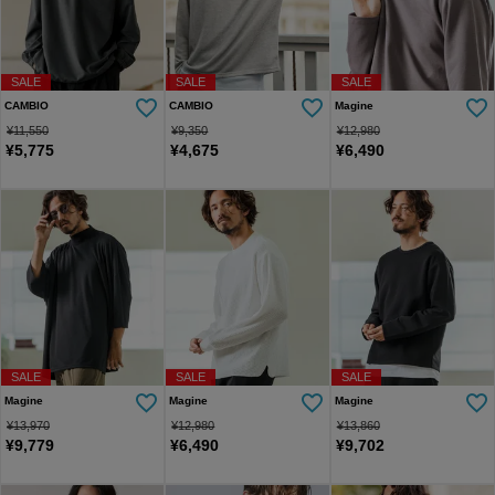
SALE
SALE
SALE
CAMBIO
CAMBIO
Magine
¥
11,550
¥
9,350
¥
12,980
¥
5,775
¥
4,675
¥
6,490
SALE
SALE
SALE
Magine
Magine
Magine
¥
13,970
¥
12,980
¥
13,860
¥
9,779
¥
6,490
¥
9,702