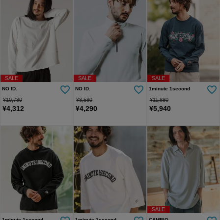
SALE
SALE
SALE
NO ID.
NO ID.
1minute 1second
¥
10,780
¥
8,580
¥
11,880
¥
4,312
¥
4,290
¥
5,940
SALE
1minute 1second
1minute 1second
CAMBIO