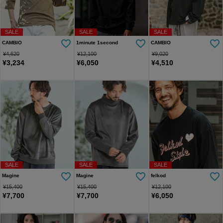
SALE
SALE
SALE
CAMBIO
1minute 1second
CAMBIO
¥
4,620
¥
12,100
¥
9,020
¥
3,234
¥
6,050
¥
4,510
SALE
SALE
SALE
Magine
Magine
felkod
¥
15,400
¥
15,400
¥
12,100
¥
7,700
¥
7,700
¥
6,050