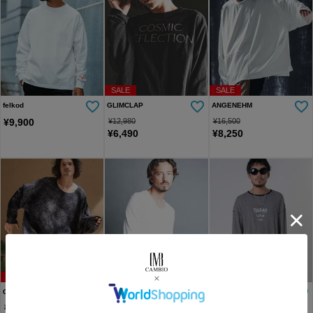
SALE
SALE
felkod
GLIMCLAP
ANGENEHM
¥
9,900
¥
12,980
¥
16,500
¥
6,490
¥
8,250
SALE
SALE
CAMBIO
Magine
EFFECTEN
¥
13,970
¥
5,940
¥
14,300