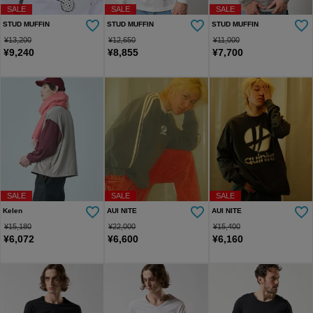
SALE
SALE
SALE
STUD MUFFIN
STUD MUFFIN
STUD MUFFIN
¥
13,200
¥
12,650
¥
11,000
¥
9,240
¥
8,855
¥
7,700
SALE
SALE
SALE
Kelen
AUI NITE
AUI NITE
¥
15,180
¥
22,000
¥
15,400
¥
6,072
¥
6,600
¥
6,160