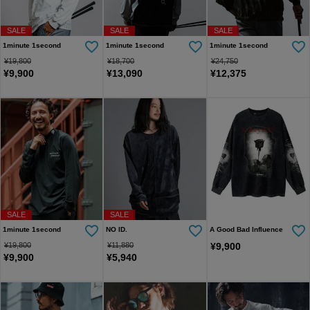
SALE
SALE
SALE
1minute 1second
1minute 1second
1minute 1second
¥
19,800
¥
18,700
¥
24,750
¥
9,900
¥
13,090
¥
12,375
SALE
SALE
1minute 1second
NO ID.
A Good Bad Influence
¥
19,800
¥
11,880
¥
9,900
¥
9,900
¥
5,940