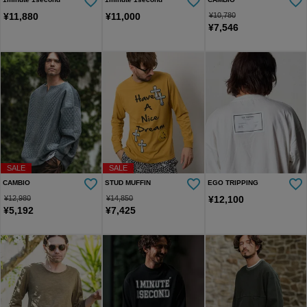
¥
11,880
¥
11,000
¥
10,780
¥
7,546
SALE
SALE
CAMBIO
STUD MUFFIN
EGO TRIPPING
¥
12,980
¥
14,850
¥
12,100
¥
5,192
¥
7,425