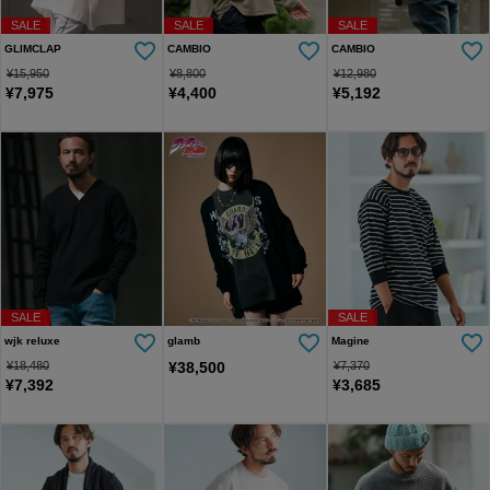
SALE
SALE
SALE
GLIMCLAP
CAMBIO
CAMBIO
¥
15,950
¥
8,800
¥
12,980
¥
7,975
¥
4,400
¥
5,192
SALE
SALE
wjk reluxe
glamb
Magine
¥
18,480
¥
38,500
¥
7,370
¥
7,392
¥
3,685