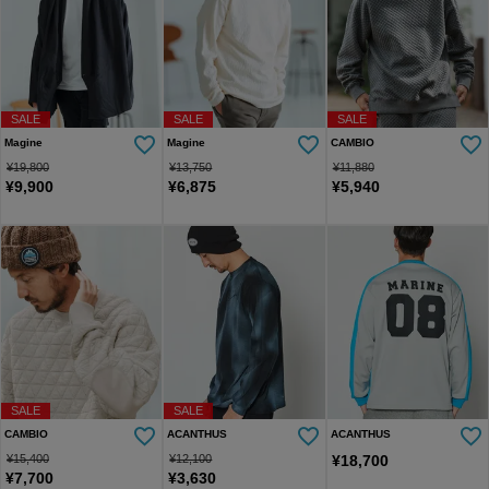
SALE
SALE
SALE
Magine
Magine
CAMBIO
¥
19,800
¥
13,750
¥
11,880
¥
9,900
¥
6,875
¥
5,940
SALE
SALE
CAMBIO
ACANTHUS
ACANTHUS
¥
15,400
¥
12,100
¥
18,700
¥
7,700
¥
3,630