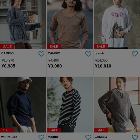
SALE
SALE
SALE
CAMBIO
CAMBIO
glamb
¥
13,970
¥
4,400
¥
14,300
¥
6,985
¥
3,080
¥
10,010
SALE
SALE
SALE
wjk reluxe
Magine
CAMBIO