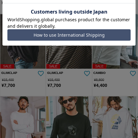
¥
6,985
¥
2,376
SALE
SALE
SALE
GLIMCLAP
GLIMCLAP
CAMBIO
¥
15,400
¥
15,400
¥
8,800
¥
7,700
¥
7,700
¥
4,400