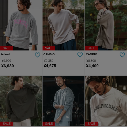
SALE
SALE
SALE
felkod
CAMBIO
CAMBIO
¥
9,900
¥
9,350
¥
8,800
¥
6,930
¥
4,675
¥
4,400
SALE
SALE
SALE