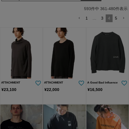
トソー(AG06-009scg)
593
件中
361
-
480
件表示
1
…
3
4
5
ATTACHMENT
ATTACHMENT
A Good Bad Influence
¥
23,100
¥
22,000
¥
16,500