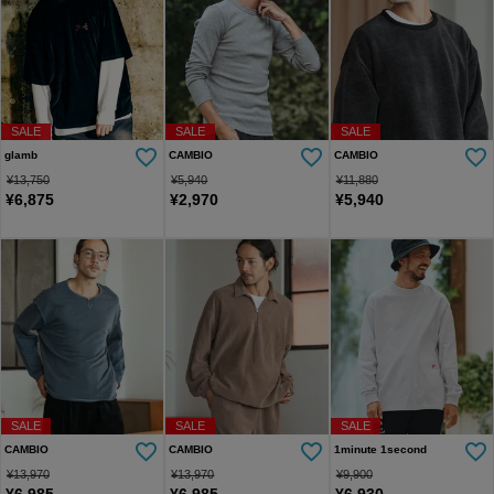
SALE
SALE
SALE
glamb
CAMBIO
CAMBIO
¥
13,750
¥
5,940
¥
11,880
¥
6,875
¥
2,970
¥
5,940
SALE
SALE
SALE
CAMBIO
CAMBIO
1minute 1second
¥
13,970
¥
13,970
¥
9,900
¥
6,985
¥
6,985
¥
6,930