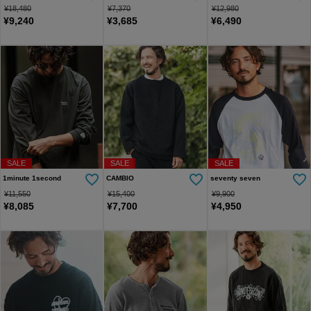
¥
18,480
¥
7,370
¥
12,980
¥
9,240
¥
3,685
¥
6,490
SALE
SALE
SALE
1minute 1second
CAMBIO
seventy seven
¥
11,550
¥
15,400
¥
9,900
¥
8,085
¥
7,700
¥
4,950