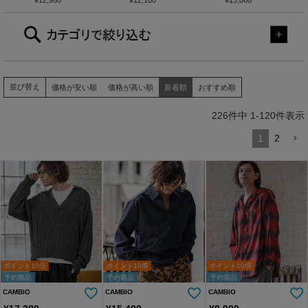
により納期異なる】【CAM
¥
12,980
【予約販売カラー・サイズ
¥
12,100
により納期異なる】【CAM
¥
13,860
タン
BIO(カンビオ)】Gobelin Sh
により納期異なる】 オール
BIO(カンビオ)】ストライプ
バー
ort Pants ショートパンツ(C
ラウンドストレッチテーパ
ワイドスラックスパンツ(B
AM25SS-002)
ードパンツ(BP-BFS0086)
P-BES0046)
並び替え
価格が安い順
価格が高い順
新着順
おすすめ順
226
件中
1
-
120
件表示
1
2
ポイント10倍
ポイント10倍
ポイント10倍
予約商品
予約商品
予約商品
CAMBIO
CAMBIO
CAMBIO