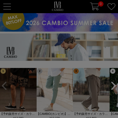
0
t
o
g
g
l
e
n
a
v
i
g
1
2
3
4
a
t
i
o
n
【予約販売サイズ・カラー
【CAMBIO(カンビオ)】
【予約販売サイズ・カラー
【CA