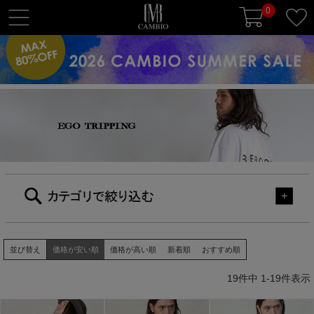
0
t
o
g
g
l
e
n
a
v
i
g
a
t
i
並び替え
価格が安い順
価格が高い順
新着順
おすすめ順
o
n
19
件中
1
-
19
件表示