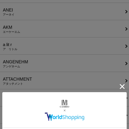
ANEI
アーネイ
AKM
エーケーエム
a lit r
ア リトル
ANGENEHM
アンゲネーム
ATTACHMENT
アタッチメント
AUI NITE
アウィナイト
BODYSONG.
ボディソング