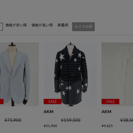
価格が安い順
価格が高い順
新着順
え
おすすめ順
SALE
SALE
AKM
AKM
¥
75,900
¥
159,500
¥
38,5
¥
31,900
¥
9,625