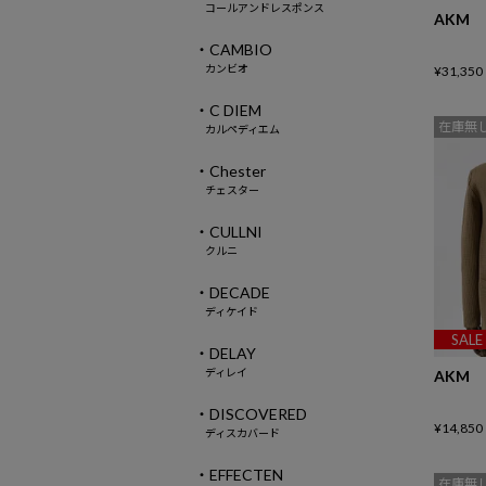
コールアンドレスポンス
AKM
・CAMBIO
カンビオ
¥
31,350
・C DIEM
在庫無
カルペディエム
・Chester
チェスター
・CULLNI
クルニ
・DECADE
ディケイド
SALE
・DELAY
ディレイ
AKM
・DISCOVERED
¥
14,850
ディスカバード
・EFFECTEN
在庫無