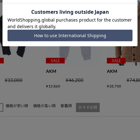
SALE
SALE
AKM
AKM
¥
33,000
¥
46,200
¥
74,8
¥
13,860
¥
18,700
価格が安い順
価格が高い順
新着順
え
おすすめ順