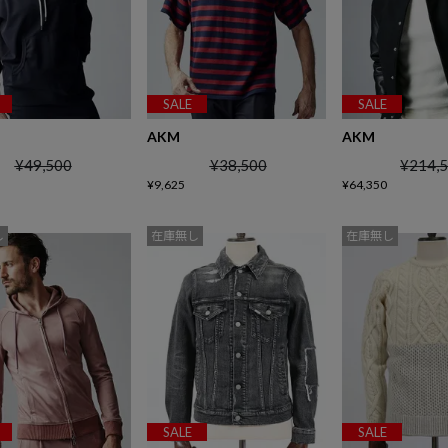
SALE
SALE
AKM
AKM
¥
49,500
¥
38,500
¥
214,
¥
9,625
¥
64,350
し
在庫無し
在庫無し
SALE
SALE