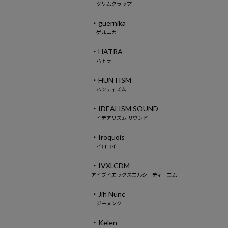
グリムクラップ
・guernika
ゲルニカ
・HATRA
ハトラ
・HUNTISM
ハンティズム
・IDEALISM SOUND
イデアリズム サウンド
・Iroquois
イロコイ
・IVXLCDM
アイブイエックスエルシーディーエム
・Jih Nunc
ジーヌンク
・Kelen