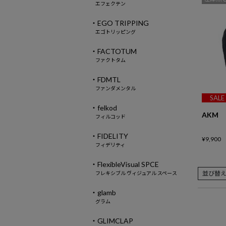
エフェクテン
・EGO TRIPPING
エゴトリッピング
・FACTOTUM
ファクトタム
・FDMTL
ファンダメンタル
SALE
・felkod
AKM
フィルコッド
・FIDELITY
¥
9,900
フィデリティ
・FlexibleVisual SPCE
並び替
フレキシブル ヴィジュアル スペース
・glamb
グラム
・GLIMCLAP