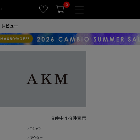
0
ン
レビュー
8
件中
1
-
8
件表示
Tシャツ
アウター