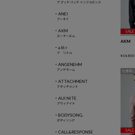
ア グッド バッド インフルエンス
・ANEI
アーネイ
・AKM
SALE
エーケーエム
AKM
・a lit r
ア リトル
¥
14,850
・ANGENEHM
アンゲネーム
在庫無
・ATTACHMENT
アタッチメント
・AUI NITE
アウィナイト
・BODYSONG.
ボディソング
SALE
・CALL&RESPONSE