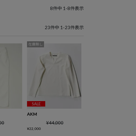
8
件中
1
-
8
件表示
23
件中
1
-
23
件表示
在庫無し
SALE
AKM
00
¥
44,000
¥
22,000