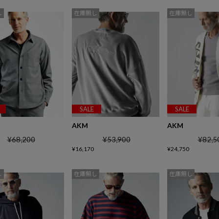
し
在庫無し
在庫無し
SALE
SALE
AKM
AKM
¥
68,200
¥
53,900
¥
82,5
¥
16,170
¥
24,750
し
在庫無し
在庫無し