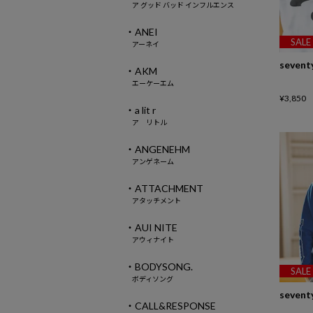
ア グッド バッド インフルエンス
・ANEI
SALE
アーネイ
sevent
・AKM
エーケーエム
¥
3,850
・a lit r
ア リトル
・ANGENEHM
アンゲネーム
・ATTACHMENT
アタッチメント
・AUI NITE
アウィナイト
・BODYSONG.
SALE
ボディソング
sevent
・CALL&RESPONSE