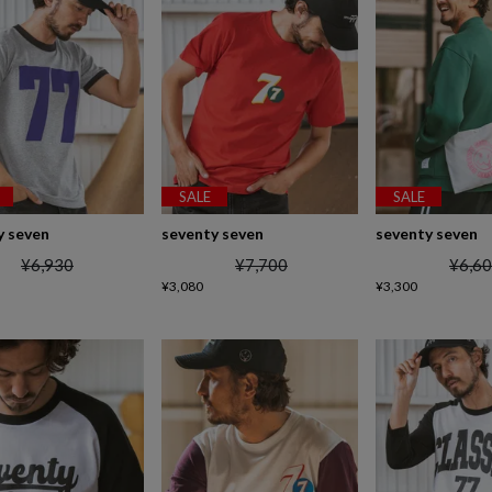
SALE
SALE
y seven
seventy seven
seventy seven
¥
6,930
¥
7,700
¥
6,6
¥
3,080
¥
3,300