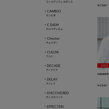
コールアンドレスポンス
¥
3,960
・CAMBIO
カンビオ
・C DIEM
カルペディエム
・Chester
チェスター
・CULLNI
クルニ
・DECADE
SALE
ディケイド
sevent
・DELAY
ディレイ
¥
4,840
・DISCOVERED
ディスカバード
・EFFECTEN