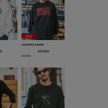
SALE
seventy seven
00
¥
9,900
¥
4,950