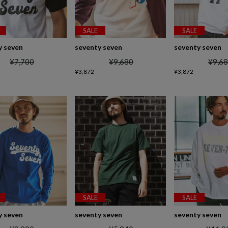
SALE
SALE
y seven
seventy seven
seventy seven
¥
7,700
¥
9,680
¥
9,6
¥
3,872
¥
3,872
SALE
SALE
y seven
seventy seven
seventy seven