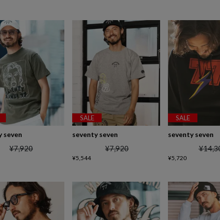
SALE
SALE
y seven
seventy seven
seventy seven
¥
7,920
¥
7,920
¥
14,3
¥
5,544
¥
5,720