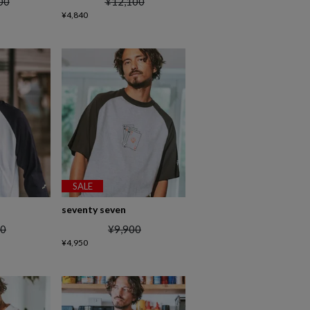
00
¥
12,100
¥
4,840
SALE
seventy seven
00
¥
9,900
¥
4,950