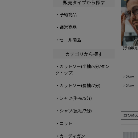
販売タイプから探す
・予約商品
・通常商品
・セール商品
【予約販売
異なる】【se
カテゴリから探す
(セブンティ
gton sung
・カットソー(半袖/5分/タン
グラス(7725
クトップ)
26aw
・カットソー(長袖/7分)
24aw
・シャツ(半袖/5分)
・シャツ(長袖/7分)
並び替
・ニット
・カーディガン