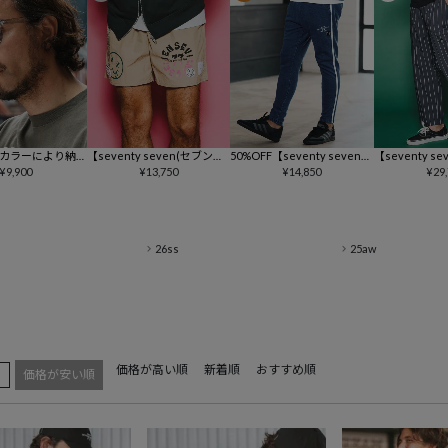
カラーにより納期
【seventy seven(セブンテ
50%OFF【seventy seven
【seventy s
venty seven
¥
9,900
ィセブン)】【予約販売8月上
¥
13,750
(セブンティセブン)】denim
¥
14,850
ィセブン)】wide 
¥
29
セブン)】wellin
旬～中旬入荷】nylon short
jersey pants ニットデニム
ripe pants 
lasses (25S) サン
pants (26S) ショートパンツ
パンツ(7725S030)
6S050)
S360)
(7726S280)
26ss
25aw
価格が高い順
新着順
おすすめ順
え
価格が安い順