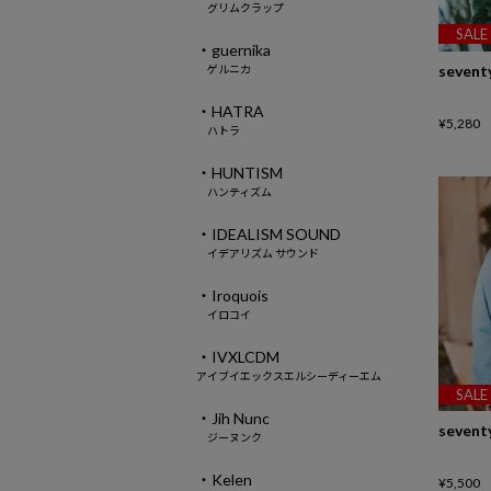
グリムクラップ
SALE
・guernika
sevent
ゲルニカ
・HATRA
¥
5,280
ハトラ
・HUNTISM
ハンティズム
・IDEALISM SOUND
イデアリズム サウンド
・Iroquois
イロコイ
・IVXLCDM
アイブイエックスエルシーディーエム
SALE
・Jih Nunc
sevent
ジーヌンク
・Kelen
¥
5,500