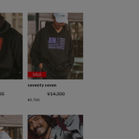
SALE
seventy seven
00
¥
14,300
¥
5,720