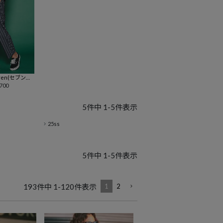
even(セブンテ
tapered st
,700
ワイドパンツ(772
5
件中
1
-
5
件表示
25ss
5
件中
1
-
5
件表示
193
件中
1
-
120
件表示
1
2