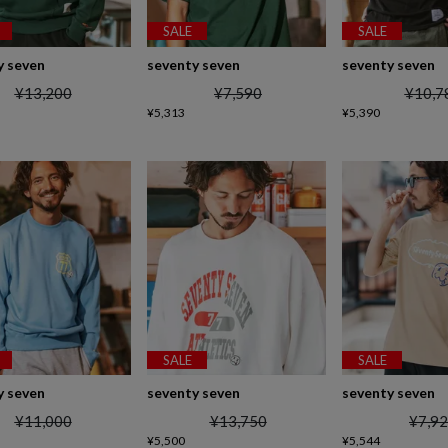
SALE
SALE
y seven
seventy seven
seventy seven
¥
13,200
¥
7,590
¥
10,7
¥
5,313
¥
5,390
SALE
SALE
y seven
seventy seven
seventy seven
¥
11,000
¥
13,750
¥
7,9
¥
5,500
¥
5,544