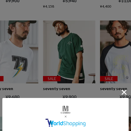
¥
9,900
¥
5,940
¥
11,0
¥
4,158
¥
4,400
SALE
SALE
y seven
seventy seven
seventy seven
¥
9,680
¥
9,900
¥
9,9
¥
4,950
¥
4,950