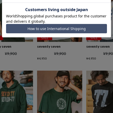
SALE
SALE
y seven
seventy seven
seventy seven
¥
9,900
¥
9,900
¥
9,9
¥
4,950
¥
4,950