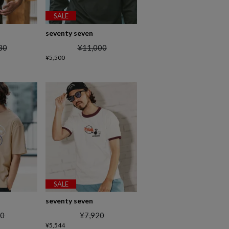
SALE
seventy seven
80
¥
11,000
¥
5,500
SALE
seventy seven
20
¥
7,920
¥
5,544