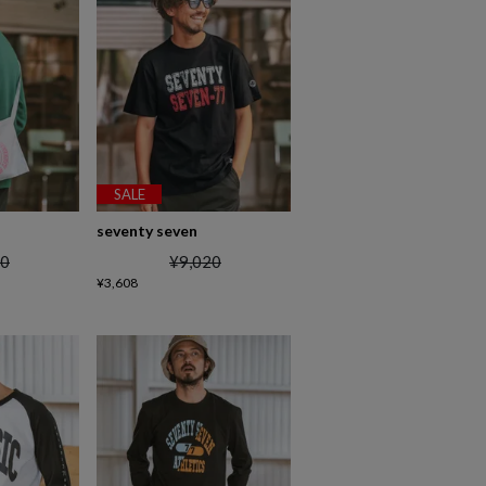
SALE
seventy seven
00
¥
9,020
¥
3,608