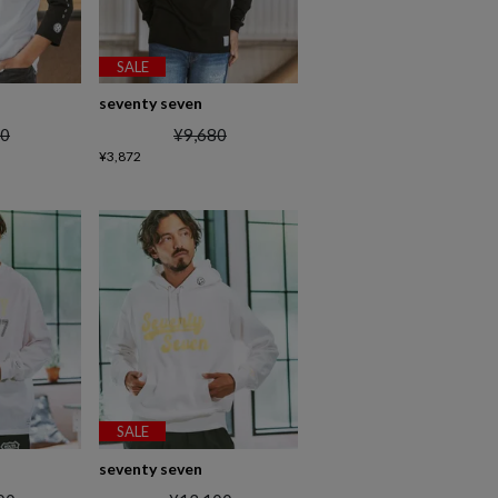
SALE
seventy seven
80
¥
9,680
¥
3,872
SALE
seventy seven