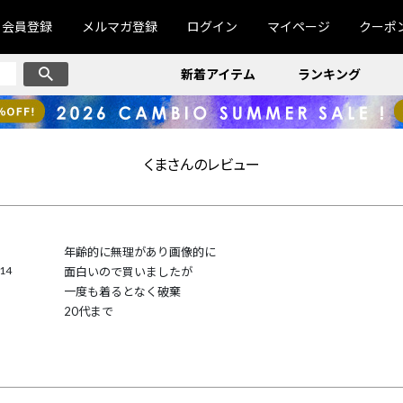
会員登録
メルマガ登録
ログイン
マイページ
クーポ
新着アイテム
ランキング
くまさんのレビュー
年齢的に無理があり画像的に

/14
面白いので買いましたが

一度も着るとなく破棄

20代まで