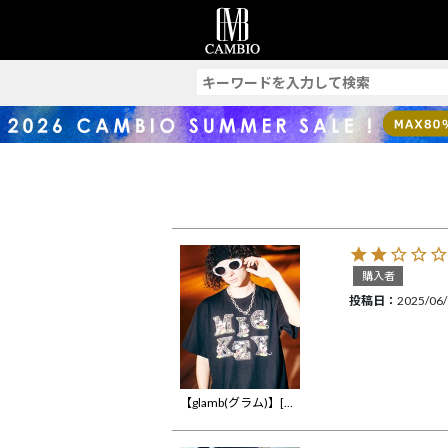
索
購入者
投稿日
2025/06
【glamb(グラム)】[Mickey Mouse] Logo T-Shirt [ミッキーマウス]ロゴＴシャツ(GB0225-CS04)