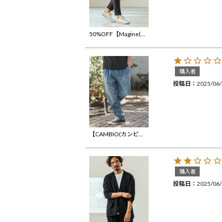
50%OFF【Magine(マージン)】Seersucker Two Tuck Design Tapered Pants ツータックパンツ(MGN-251-023)
購入者
投稿日
2025/06
【CAMBIO(カンビオ)】Indigo Sweat Tuck Pants スウェットタックパンツ(CMP-251-008)
購入者
投稿日
2025/06