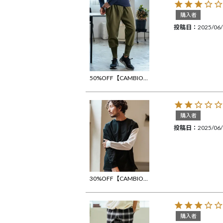
購入者
投稿日
2025/06
50%OFF【CAMBIO(カンビオ)】Long Rib Jogger Pants ジョガーパンツ(CAM24AW-015)
購入者
投稿日
2025/06
30%OFF【CAMBIO(カンビオ)】MINI URAKE One Arm Long Sleeve Pullover ミニ裏毛スウェット(S42225cmb)
購入者