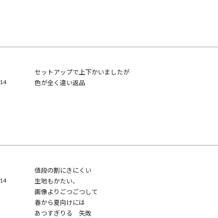
セットアップで上下かいましたが　

/14
値段の割にきにくい

/14
生地もかたい、

画像よりごつごつして

春から夏向けには

あつすぎりる　失敗