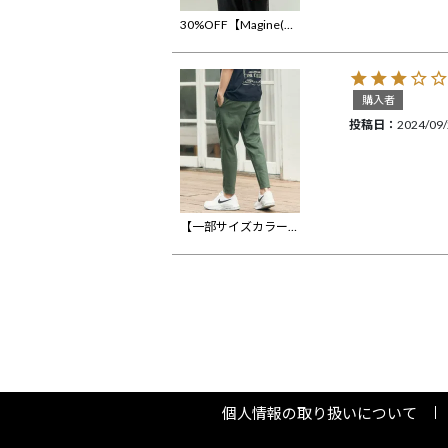
30%OFF【Magine(マージン)】Seersucker 3-4 Sleeve Cardigan カーディガンジャケット(MGN-251-022)
購入者
投稿日
2024/09
【一部サイズカラー予約販売8月下旬～9月上旬入荷】【CAMBIO(カンビオ)】Stretch Saruel Tight Tapered Pants サルエルパンツ(89BA-023-cmb21)
個人情報の取り扱いについて