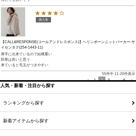
購入者
【CALL&RESPONSE(コールアンドレスポンス)】ヘリンボーンニットパーカー-サ
イセンタク(254-1443-11)
厚手に出来ているので結構重い

防寒は良いと思う

来ていると毛玉がつきやすい
55
件中
11
-
20
件表示
1
2
3
…
6
人気・新着・注目から探す
ランキングから探す
新着アイテムから探す