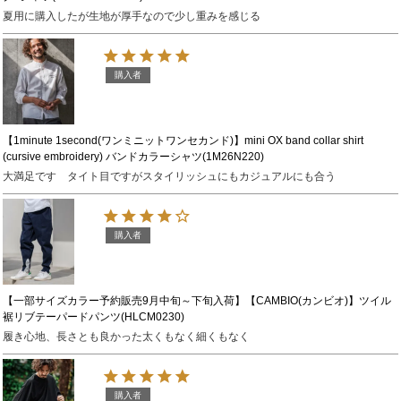
夏用に購入したが生地が厚手なので少し重みを感じる
購入者
【1minute 1second(ワンミニットワンセカンド)】mini OX band collar shirt
(cursive embroidery) バンドカラーシャツ(1M26N220)
大満足です　タイト目ですがスタイリッシュにもカジュアルにも合う
購入者
【一部サイズカラー予約販売9月中旬～下旬入荷】【CAMBIO(カンビオ)】ツイル
裾リブテーパードパンツ(HLCM0230)
履き心地、長さとも良かった太くもなく細くもなく
購入者