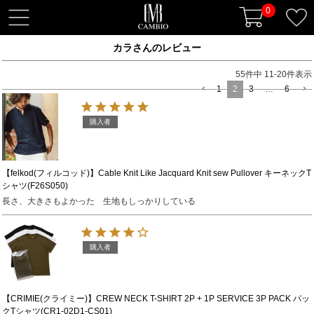
0
t
o
カラさんのレビュー
g
g
55
件中
11
-
20
件表示
l
1
2
3
…
6
e
n
購入者
a
v
i
【felkod(フィルコッド)】Cable Knit Like Jacquard Knit sew Pullover キーネックT
シャツ(F26S050)
g
長さ、大きさもよかった　生地もしっかりしている
a
t
i
購入者
o
n
【CRIMIE(クライミー)】CREW NECK T-SHIRT 2P + 1P SERVICE 3P PACK パッ
クTシャツ(CR1-02D1-CS01)