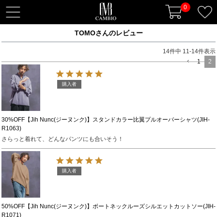
0
t
o
TOMOさんのレビュー
g
g
14
件中
11
-
14
件表示
l
1
2
e
n
購入者
a
v
i
30%OFF【Jih Nunc(ジーヌンク)】スタンドカラー比翼プルオーバーシャツ(JIH-
R1063)
g
さらっと着れて、どんなパンツにも合いそう！
a
t
i
購入者
o
n
50%OFF【Jih Nunc(ジーヌンク)】ボートネックルーズシルエットカットソー(JIH-
R1071)