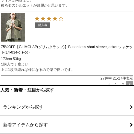
サイズは問題なし。

後ろ姿のシルエットが綺麗かと思います。
購入者
75%OFF【GLIMCLAP(グリムクラップ)】Button less short sleeve jacket ジャケッ
ト(14-034-gls-cd)
173cm 53kg 

S購入で丁度よい

上に1枚羽織れば様になるので楽で良いです。
27
件中
21
-
27
件表示
1
2
3
人気・新着・注目から探す
ランキングから探す
新着アイテムから探す