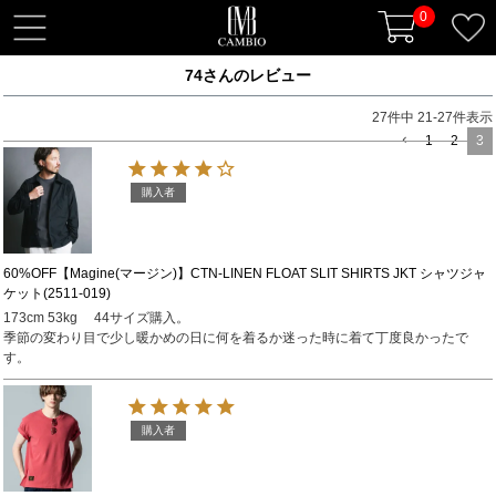
0
t
o
74さんのレビュー
g
g
27
件中
21
-
27
件表示
l
1
2
3
e
n
購入者
a
v
i
60%OFF【Magine(マージン)】CTN-LINEN FLOAT SLIT SHIRTS JKT シャツジャ
ケット(2511-019)
g
173cm 53kg 　44サイズ購入。

a
季節の変わり目で少し暖かめの日に何を着るか迷った時に着て丁度良かったで
t
す。
i
o
n
購入者