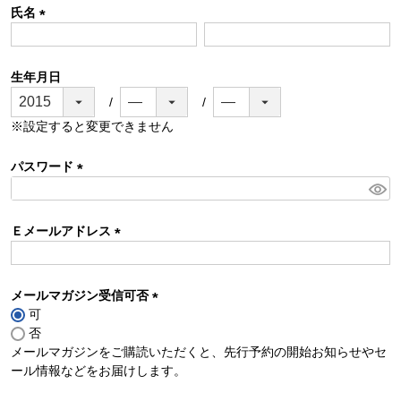
氏名
(
必
須
生年月日
)
※設定すると変更できません
パスワード
(
必
須
Ｅメールアドレス
)
(
必
須
メールマガジン受信可否
)
可
(
否
必
メールマガジンをご購読いただくと、先行予約の開始お知らせやセ
須
ール情報などをお届けします。
)