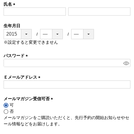
氏名
(
必
須
生年月日
)
※設定すると変更できません
パスワード
(
必
須
Ｅメールアドレス
)
(
必
須
メールマガジン受信可否
)
可
(
否
必
メールマガジンをご購読いただくと、先行予約の開始お知らせやセ
須
ール情報などをお届けします。
)