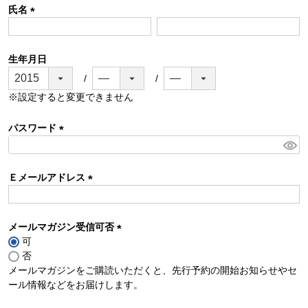
氏名
(
必
須
生年月日
)
※設定すると変更できません
パスワード
(
必
須
Ｅメールアドレス
)
(
必
須
メールマガジン受信可否
)
可
(
否
必
メールマガジンをご購読いただくと、先行予約の開始お知らせやセ
須
ール情報などをお届けします。
)