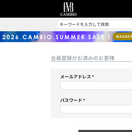
索
会員登録がお済みのお客様
メールアドレス
(
必
須
パスワード
)
(
必
須
)