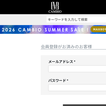
索
会員登録がお済みのお客様
メールアドレス
(
必
須
パスワード
)
(
必
須
)