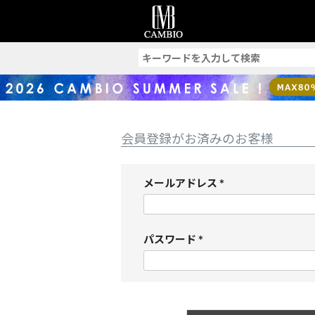
索
会員登録がお済みのお客様
メールアドレス
(
必
須
パスワード
)
(
必
須
)