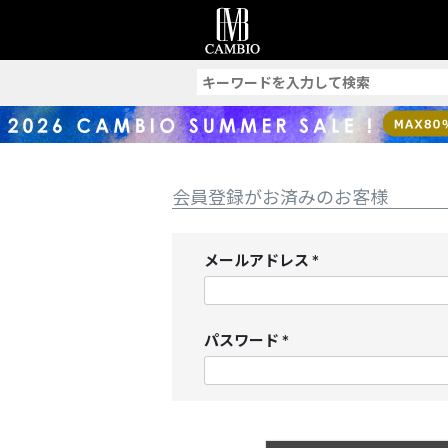
索
会員登録がお済みのお客様
メールアドレス
(
必
須
パスワード
)
(
必
須
)