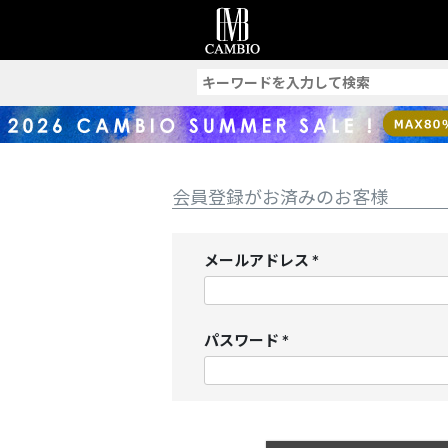
索
会員登録がお済みのお客様
メールアドレス
(
必
須
パスワード
)
(
必
須
)