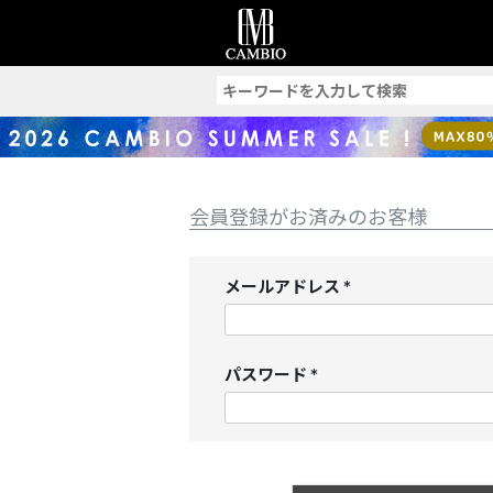
索
会員登録がお済みのお客様
メールアドレス
(
必
須
パスワード
)
(
必
須
)